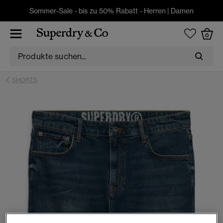
Sommer-Sale - bis zu 50% Rabatt -
Herren
|
Damen
0
SHORTS