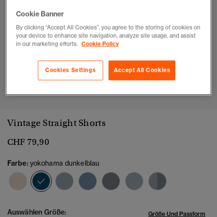
Cookie Banner
By clicking “Accept All Cookies”, you agree to the storing of cookies on
your device to enhance site navigation, analyze site usage, and assist
in our marketing efforts.
Cookie Policy
Cookies Settings
Accept All Cookies
1
2
3
4
5
6
7
8
Vintage Straight Shorts
CHF 79,90
Farbe:
yokohama dunkelblau
Ausgewählt
Auswählen Größe:
Größe Und Passform