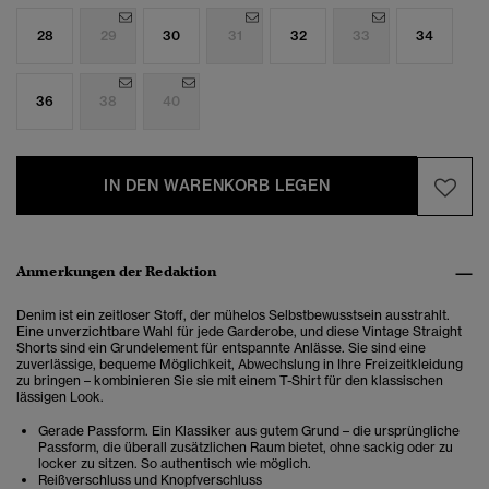
28
29
30
31
32
33
34
36
38
40
IN DEN WARENKORB LEGEN
Anmerkungen der Redaktion
Denim ist ein zeitloser Stoff, der mühelos Selbstbewusstsein ausstrahlt.
Eine unverzichtbare Wahl für jede Garderobe, und diese Vintage Straight
Shorts sind ein Grundelement für entspannte Anlässe. Sie sind eine
zuverlässige, bequeme Möglichkeit, Abwechslung in Ihre Freizeitkleidung
zu bringen – kombinieren Sie sie mit einem T-Shirt für den klassischen
lässigen Look.
Gerade Passform. Ein Klassiker aus gutem Grund – die ursprüngliche
Passform, die überall zusätzlichen Raum bietet, ohne sackig oder zu
locker zu sitzen. So authentisch wie möglich.
Reißverschluss und Knopfverschluss