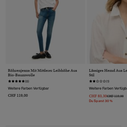
Röhrenjeans Mit Mittlerer Leibhöhe Aus
Lässiges Hemd Aus Le
Bio-Baumwolle
Stil
(8)
(1)
Weitere Farben Verfügbar
Weitere Farben Verfügb
CHF 119,00
CHF 83,30
Preis Wurde R
Bi
CHF 119,00
Du Sparst 30 %