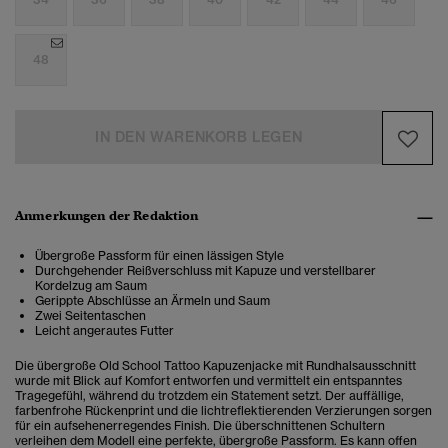
48
IN DEN WARENKORB LEGEN
Anmerkungen der Redaktion
Übergroße Passform für einen lässigen Style
Durchgehender Reißverschluss mit Kapuze und verstellbarer
Kordelzug am Saum
Gerippte Abschlüsse an Ärmeln und Saum
Zwei Seitentaschen
Leicht angerautes Futter
Die übergroße Old School Tattoo Kapuzenjacke mit Rundhalsausschnitt
wurde mit Blick auf Komfort entworfen und vermittelt ein entspanntes
Tragegefühl, während du trotzdem ein Statement setzt. Der auffällige,
farbenfrohe Rückenprint und die lichtreflektierenden Verzierungen sorgen
für ein aufsehenerregendes Finish. Die überschnittenen Schultern
verleihen dem Modell eine perfekte, übergroße Passform. Es kann offen