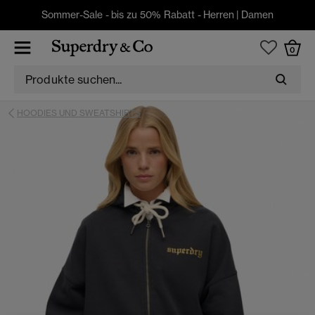
Sommer-Sale - bis zu 50% Rabatt -
Herren
|
Damen
0
HOODIES UND SWEATSHIRTS