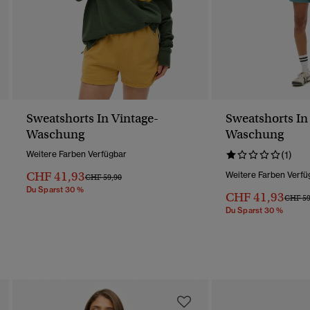
Sweatshorts In Vintage-
Sweatshorts In
Waschung
Waschung
Weitere Farben Verfügbar
(1)
CHF 41,93
Weitere Farben Verfü
Preis Wurde Reduziert Von
Bis
CHF 59,90
Du Sparst 30 %
CHF 41,93
Preis 
CHF 59
Du Sparst 30 %