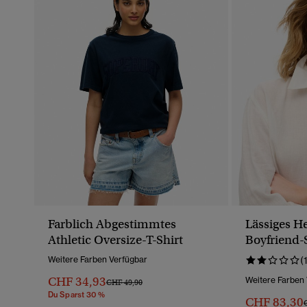
Farblich Abgestimmtes
Lässiges H
Athletic Oversize-T-Shirt
Boyfriend-S
Weitere Farben Verfügbar
(
CHF 34,93
Weitere Farben
Preis Wurde Reduziert Von
Bis
CHF 49,90
Du Sparst 30 %
CHF 83,30
P