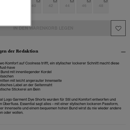
6
38
40
42
44
46
48
IN DEN WARENKORB LEGEN
en der Redaktion
 wo Komfort auf Coolness trifft, ein stylischer lockerer Schnitt macht diese
Must-have
 Bund mit innenliegender Kordel
ntaschen
tten mit leicht angerauter Innenseite
tisches Label an der Seitennaht
tische Stickerei am Bein
al Logo Garment Dye Shorts wurden für Stil und Komfort entworfen und
m Überfluss. Essential sagt alles – mit einer stylischen lockeren Passform,
ter Innenseite und einem bequemen hohen Bund wirst du nie wieder andere
n oder wollen.