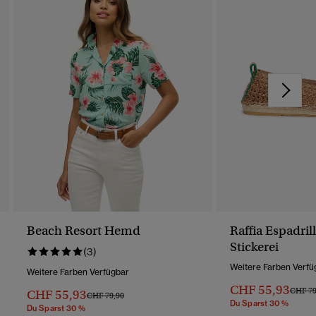
Beach Resort Hemd
Raffia Espadril
Stickerei
(3)
Weitere Farben Verfü
Weitere Farben Verfügbar
CHF 55,93
Preis 
CHF 79
CHF 55,93
Preis Wurde Reduziert Von
Bis
CHF 79,90
Du Sparst 30 %
Du Sparst 30 %