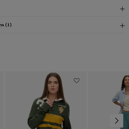
n (1)