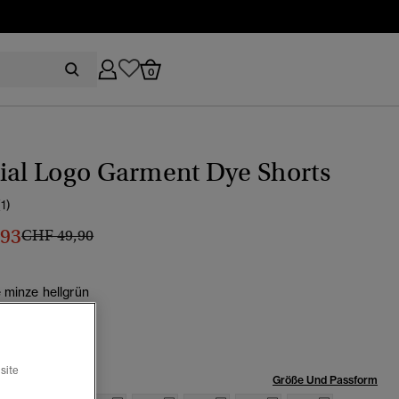
0
ial Logo Garment Dye Shorts
(1)
,93
Preis wurde reduziert von
bis
CHF 49,90
 minze hellgrün
site
röße:
Größe Und Passform