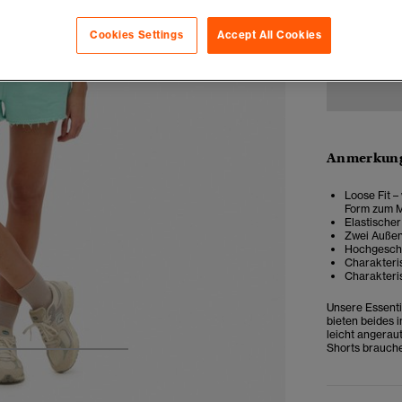
34
3
Cookies Settings
Accept All Cookies
Anmerkung
Loose Fit –
Form zum 
Elastischer
Zwei Auße
Hochgeschni
Charakteris
Charakteris
Unsere Essenti
bieten beides i
leicht angerau
Shorts brauche
4
5
6
7