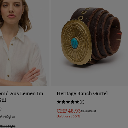
emd Aus Leinen Im
Heritage Ranch Gürtel
til
(2)
1)
CHF 48,93
Preis Wurde Reduziert Von
Bis
CHF 69,90
Du Sparst 30 %
 Verfügbar
reis Wurde Reduziert Von
Bis
CHF 119,00