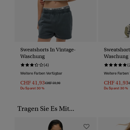
Sweatshorts In Vintage-
Sweatshort
Waschung
Waschung
(4)
(
Weitere Farben Verfügbar
Weitere Farben
CHF 41,93
CHF 41,93
Preis Wurde Reduziert Von
Bis
P
CHF 59,90
Du Sparst 30 %
Du Sparst 30 %
Tragen Sie Es Mit...