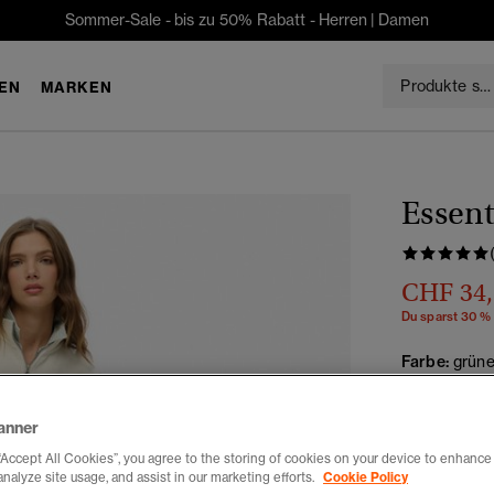
Sommer-Sale - bis zu 50% Rabatt -
Herren
|
Damen
EN
MARKEN
Essent
CHF 34
Du sparst 30 %
Farbe:
grüne
anner
“Accept All Cookies”, you agree to the storing of cookies on your device to enhance 
Auswählen G
analyze site usage, and assist in our marketing efforts.
Cookie Policy