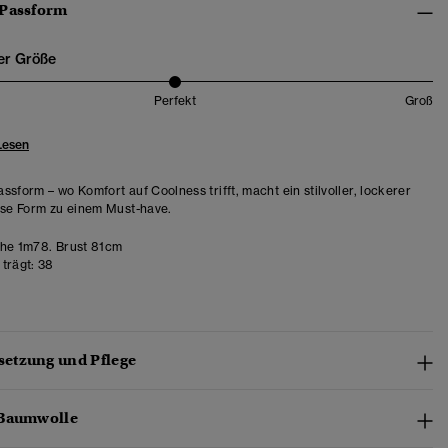
 Passform
er Größe
Perfekt
Groß
Lesen
ssform – wo Komfort auf Coolness trifft, macht ein stilvoller, lockerer
ese Form zu einem Must-have.
e 1m78. Brust 81cm
trägt:
38
etzung und Pflege
-Baumwolle