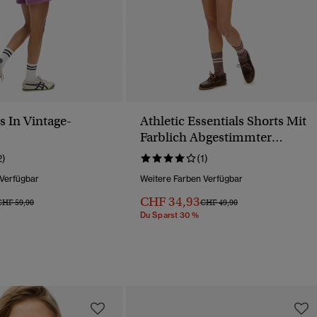
s In Vintage-
Athletic Essentials Shorts Mit
Farblich Abgestimmter
Stickerei
2)
(1)
 Verfügbar
Weitere Farben Verfügbar
CHF 34,93
reis Wurde Reduziert Von
Bis
Preis Wurde Reduziert Von
Bis
CHF 59,90
CHF 49,90
Du Sparst 30 %