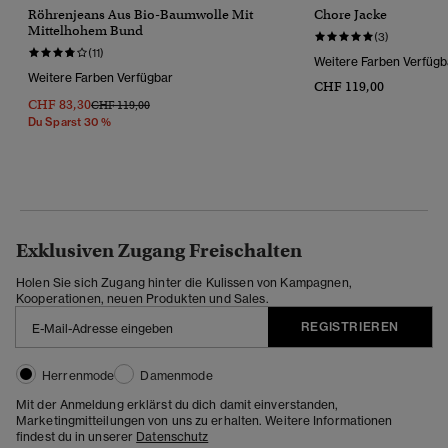
Röhrenjeans Aus Bio-Baumwolle Mit
Chore Jacke
Mittelhohem Bund
(3)
(11)
Weitere Farben Verfügb
Weitere Farben Verfügbar
CHF 119,00
CHF 83,30
Preis Wurde Reduziert Von
Bis
CHF 119,00
Du Sparst 30 %
Exklusiven Zugang Freischalten
Holen Sie sich Zugang hinter die Kulissen von Kampagnen,
Kooperationen, neuen Produkten und Sales.
REGISTRIEREN
Herrenmode
Damenmode
Mit der Anmeldung erklärst du dich damit einverstanden,
Marketingmitteilungen von uns zu erhalten. Weitere Informationen
findest du in unserer
Datenschutz