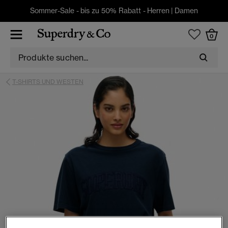
Sommer-Sale - bis zu 50% Rabatt -
Herren
|
Damen
0
T-SHIRTS UND WESTEN