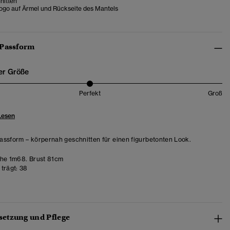
nitten
ogo auf Ärmel und Rückseite des Mantels
 Passform
er Größe
Perfekt
Groß
Lesen
ssform – körpernah geschnitten für einen figurbetonten Look.
he 1m68. Brust 81cm
trägt:
38
etzung und Pflege