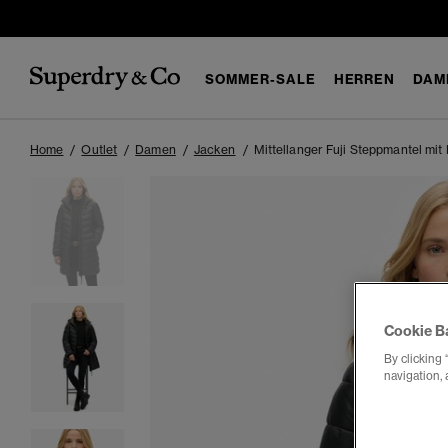
SOMMER-SALE
HERREN
DAM
Home
Outlet
Damen
Jacken
Mittellanger Fuji Steppmantel mit
Cookie B
By clicking 
navigation, 