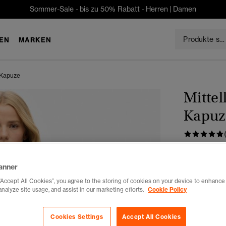
Sommer-Sale - bis zu 50% Rabatt -
Herren
|
Damen
EN
MARKEN
 Kapuze
Mittel
Kapuz
CHF 12
Du sparst 30 %
anner
“Accept All Cookies”, you agree to the storing of cookies on your device to enhance 
Farbe:
schw
analyze site usage, and assist in our marketing efforts.
Cookie Policy
Ausg
Cookies Settings
Accept All Cookies