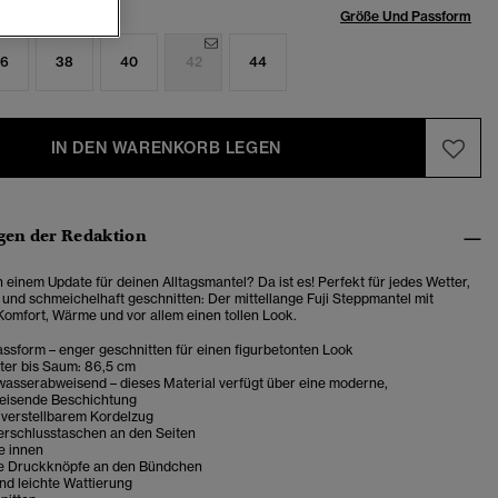
röße:
Größe Und Passform
6
38
40
42
44
IN DEN WARENKORB LEGEN
en der Redaktion
 einem Update für deinen Alltagsmantel? Da ist es! Perfekt für jedes Wetter,
t und schmeichelhaft geschnitten: Der mittellange Fuji Steppmantel mit
Komfort, Wärme und vor allem einen tollen Look.
ssform – enger geschnitten für einen figurbetonten Look
ter bis Saum: 86,5 cm
wasserabweisend – dieses Material verfügt über eine moderne,
eisende Beschichtung
 verstellbarem Kordelzug
erschlusstaschen an den Seiten
e innen
re Druckknöpfe an den Bündchen
d leichte Wattierung