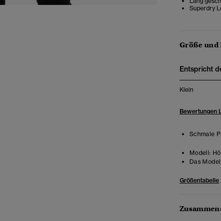
Lang gesch
Superdry L
Größe und
Entspricht d
Klein
Bewertungen 
Schmale Pa
Modell:
Hö
Das Model 
Größentabelle
Zusammens