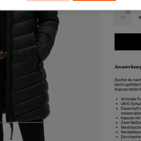
Auswählen G
34
3
Anmerkung
Suchst du nach
leicht gefütter
Kapuze bietet 
Schmale Pa
UK10 Schul
Dauerhaft 
wasserabw
Kapuze mit
Zwei Reißv
4
5
6
7
Meshtasch
Verstellba
Durchgehen