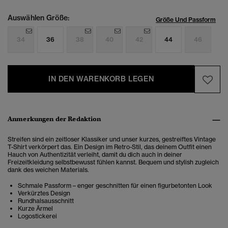
Auswählen Größe:
Größe Und Passform
34
36
38
40
42
44
46
IN DEN WARENKORB LEGEN
Anmerkungen der Redaktion
Streifen sind ein zeitloser Klassiker und unser kurzes, gestreiftes Vintage
T-Shirt verkörpert das. Ein Design im Retro-Stil, das deinem Outfit einen
Hauch von Authentizität verleiht, damit du dich auch in deiner
Freizeitkleidung selbstbewusst fühlen kannst. Bequem und stylish zugleich
dank des weichen Materials.
Schmale Passform – enger geschnitten für einen figurbetonten Look
Verkürztes Design
Rundhalsausschnitt
Kurze Ärmel
Logostickerei