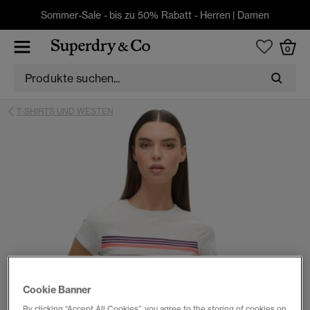
Sommer-Sale - bis zu 50% Rabatt -
Herren
|
Damen
0
T-SHIRTS UND WESTEN
Cookie Banner
By clicking “Accept All Cookies”, you agree to the storing of cookies on