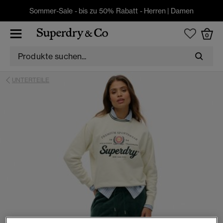
Sommer-Sale - bis zu 50% Rabatt -
Herren
|
Damen
0
UNTERTEILE