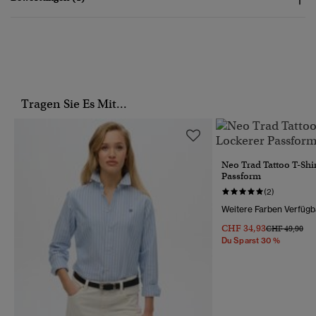
Tragen Sie Es Mit...
Neo Trad Tattoo T-Shi
Passform
(2)
Weitere Farben Verfügb
CHF 34,93
Preis Wurde R
Bis
CHF 49,90
Du Sparst 30 %