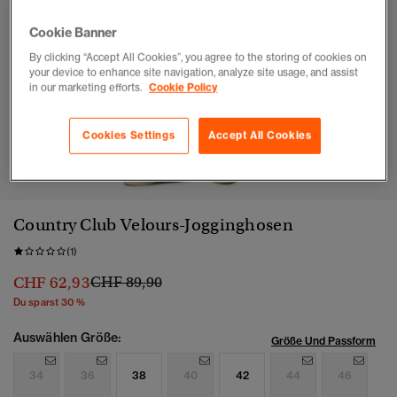
Cookie Banner
By clicking “Accept All Cookies”, you agree to the storing of cookies on
your device to enhance site navigation, analyze site usage, and assist
in our marketing efforts.
Cookie Policy
Cookies Settings
Accept All Cookies
1
2
3
4
5
6
7
Country Club Velours-Jogginghosen
(1)
Preis wurde reduziert von
bis
CHF 62,93
CHF 89,90
Du sparst 30 %
Auswählen Größe:
Größe Und Passform
34
36
38
40
42
44
46