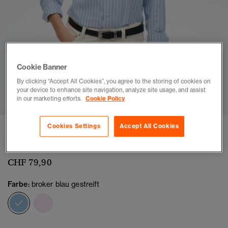
Cookie Banner
By clicking “Accept All Cookies”, you agree to the storing of cookies on
1
2
3
4
5
6
your device to enhance site navigation, analyze site usage, and assist
in our marketing efforts.
Cookie Policy
Cookies Settings
Accept All Cookies
Schmales, langärmeliges Oxfordhemd
(1)
CHF 79,90
Farbe:
broker blau gestreift
Ausgewählt