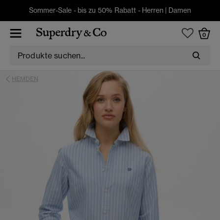
Sommer-Sale - bis zu 50% Rabatt -
Herren
|
Damen
0
HEMDEN