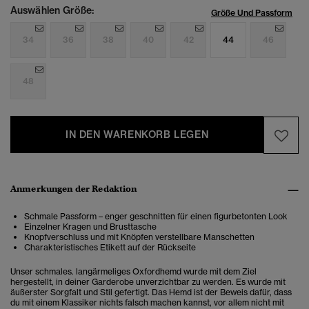
Auswählen Größe:
Größe Und Passform
34
36
38
40
42
44
46
48
IN DEN WARENKORB LEGEN
Anmerkungen der Redaktion
Schmale Passform – enger geschnitten für einen figurbetonten Look
Einzelner Kragen und Brusttasche
Knopfverschluss und mit Knöpfen verstellbare Manschetten
Charakteristisches Etikett auf der Rückseite
Unser schmales. langärmeliges Oxfordhemd wurde mit dem Ziel
hergestellt, in deiner Garderobe unverzichtbar zu werden. Es wurde mit
äußerster Sorgfalt und Stil gefertigt. Das Hemd ist der Beweis dafür, dass
du mit einem Klassiker nichts falsch machen kannst, vor allem nicht mit