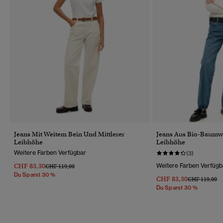
Jeans Mit Weitem Bein Und Mittlerer
Jeans Aus Bio-Baumwo
Leibhöhe
Leibhöhe
Weitere Farben Verfügbar
(3)
CHF 83,30
Weitere Farben Verfügb
Preis Wurde Reduziert Von
Bis
CHF 119,00
Du Sparst 30 %
CHF 83,30
Preis Wurde R
Bi
CHF 119,00
Du Sparst 30 %