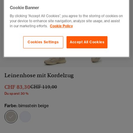
Cookie Banner
By clicking “Accept All Cookies”, you agree to the storing of cookies on
your device to enhance site navigation, analyze site usage, and assist
in our marketing efforts.
Cookie Policy
Cookies Settings
Accept All Cookies
1
2
3
4
5
Leinenhose mit Kordelzug
Preis wurde reduziert von
bis
CHF 83,30
CHF 119,00
Du sparst 30 %
Farbe:
bimsstein beige
Ausgewählt