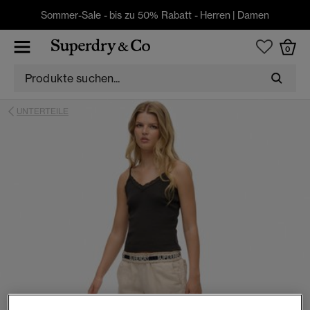
Sommer-Sale - bis zu 50% Rabatt -
Herren
|
Damen
0
UNTERTEILE