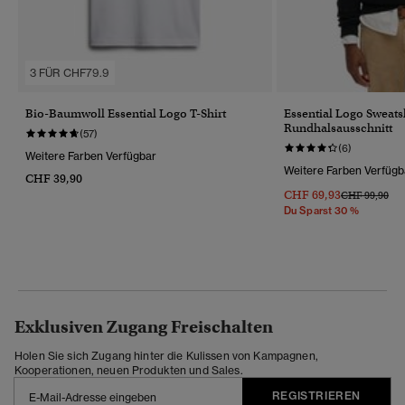
3 FÜR CHF79.9
Bio-Baumwoll Essential Logo T-Shirt
Essential Logo Sweats
Rundhalsausschnitt
(57)
(6)
Weitere Farben Verfügbar
Weitere Farben Verfügb
CHF 39,90
CHF 69,93
Preis Wurde R
Bis
CHF 99,90
Du Sparst 30 %
Exklusiven Zugang Freischalten
Holen Sie sich Zugang hinter die Kulissen von Kampagnen,
Kooperationen, neuen Produkten und Sales.
REGISTRIEREN