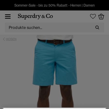
Sommer-Sale - bis zu 50% Rabatt -
Herren
|
Damen
0
HOSEN