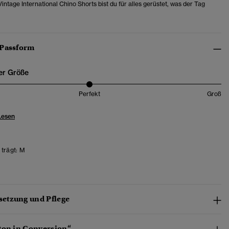
intage International Chino Shorts bist du für alles gerüstet, was der Tag
 Passform
er Größe
Perfekt
Groß
Lesen
trägt:
M
etzung und Pflege
ton in Conversion“