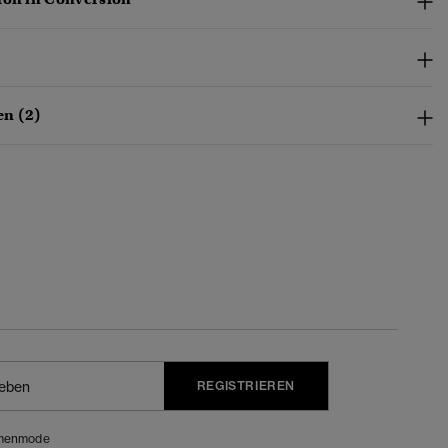
n (2)
REGISTRIEREN
menmode