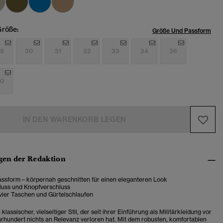
röße:
Größe Und Passform
9
30
31
32
33
34
36
0
IN DEN WARENKORB LEGEN
en der Redaktion
ssform – körpernah geschnitten für einen eleganteren Look
luss und Knopfverschluss
 vier Taschen und Gürtelschlaufen
klassischer, vielseitiger Stil, der seit ihrer Einführung als Militärkleidung vor
rhundert nichts an Relevanz verloren hat. Mit dem robusten, komfortablen