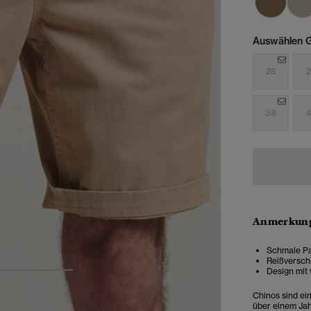
Auswählen G
28
2
38
4
Anmerkung
Schmale Pa
Reißversch
Design mit
3
4
5
Chinos sind ein 
über einem Jah