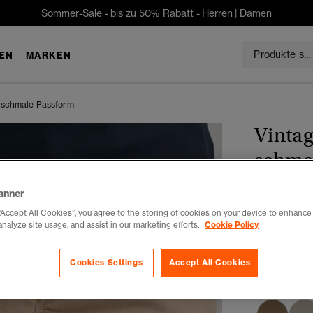
Sommer-Sale - bis zu 50% Rabatt -
Herren
|
Damen
EN
MARKEN
s schmale Passform
Vintag
schma
anner
CHF 48
“Accept All Cookies”, you agree to the storing of cookies on your device to enhance 
analyze site usage, and assist in our marketing efforts.
Cookie Policy
Du sparst 30 %
Farbe:
ston
Cookies Settings
Accept All Cookies