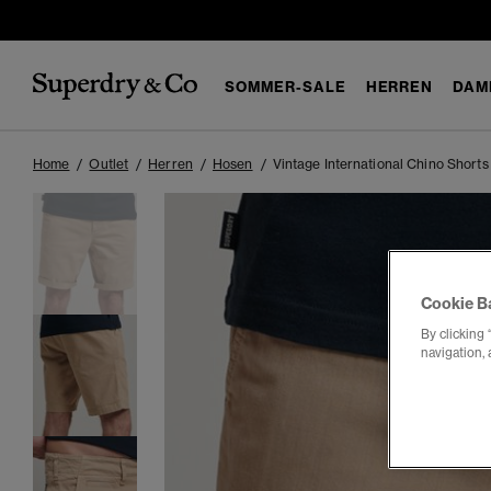
SOMMER-SALE
HERREN
DAM
Home
Outlet
Herren
Hosen
Vintage International Chino Short
Cookie B
By clicking 
navigation, 