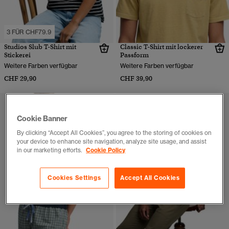
3 FÜR CHF79.9
Studios Slub T-Shirt mit
Classic T-Shirt mit lockerer
Stickerei
Passform
Weitere Farben verfügbar
Weitere Farben verfügbar
CHF 29,90
CHF 39,90
Cookie Banner
By clicking “Accept All Cookies”, you agree to the storing of cookies on
your device to enhance site navigation, analyze site usage, and assist
in our marketing efforts.
Cookie Policy
Cookies Settings
Accept All Cookies