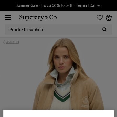
Sommer-Sale - bis zu 50% Rabatt -
Herren
|
Damen
0
JACKEN