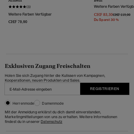
Ärmeln
Bein
Weitere Farben Verfügb
(3)
Weitere Farben Verfügbar
CHF 83,30
Preis Wurde R
Bi
CHF 119,00
Du Sparst 30 %
CHF 79,90
Exklusiven Zugang Freischalten
Holen Sie sich Zugang hinter die Kulissen von Kampagnen,
Kooperationen, neuen Produkten und Sales.
REGISTRIEREN
Herrenmode
Damenmode
Mit der Anmeldung erklärst du dich damit einverstanden,
Marketingmitteilungen von uns zu erhalten. Weitere Informationen
findest du in unserer
Datenschutz