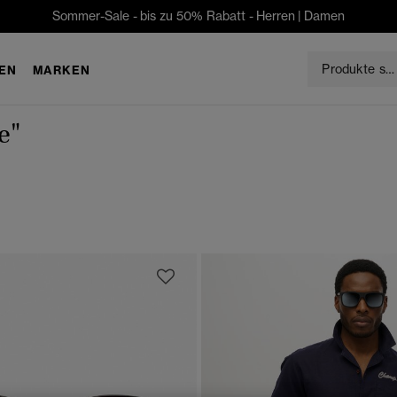
Sommer-Sale - bis zu 50% Rabatt -
Herren
|
Damen
EN
MARKEN
e"