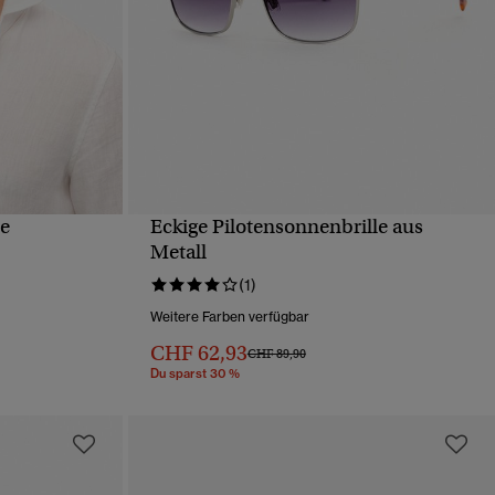
le
Eckige Pilotensonnenbrille aus
T
SCHNELLANSICHT
Metall
(1)
Weitere Farben verfügbar
von
CHF 62,93
Preis wurde reduziert von
bis
CHF 89,90
Du sparst 30 %