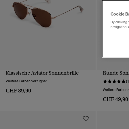
Cookie B
By clicking 
navigation, 
Klassische Aviator Sonnenbrille
Runde Sonn
SCHNELLANSICHT
Weitere Farben verfügbar
(1
CHF 89,90
Weitere Farben 
CHF 49,90