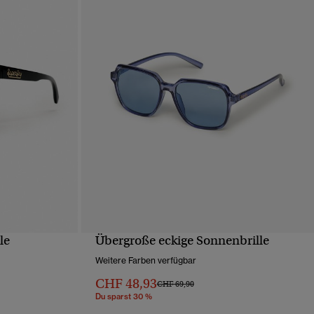
le
Übergroße eckige Sonnenbrille
T
SCHNELLANSICHT
Weitere Farben verfügbar
CHF 48,93
Preis wurde reduziert von
bis
CHF 69,90
Du sparst 30 %
von