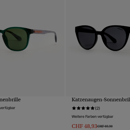
enbrille
Katzenaugen-Sonnenbril
SCHNELLANSICHT
SCHNELLANSICH
verfügbar
(2)
Weitere Farben verfügbar
CHF 48,93
Preis wurde reduziert 
bis
CHF 69,90