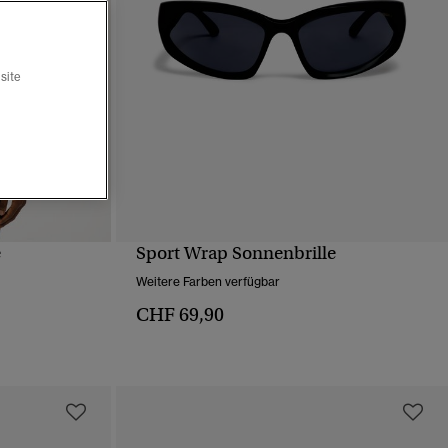
site
e
Sport Wrap Sonnenbrille
T
SCHNELLANSICHT
Weitere Farben verfügbar
CHF 69,90