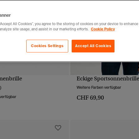
anner
“Accept All Cookies”, you agree to the storing of cookies on your device to enhance 
analyze site usage, and assist in our marketing efforts.
Cookie Policy
Cookies Settings
Accept All Cookies
enbrille
Eckige Sportsonnenbrill
SCHNELLANSICHT
SCHNELLANSICH
)
Weitere Farben verfügbar
CHF 69,90
verfügbar