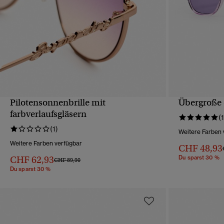
Pilotensonnenbrille mit
Übergroße 
SCHNELLANSICHT
farbverlaufsgläsern
(1
(1)
Weitere Farben 
Weitere Farben verfügbar
CHF 48,93
CHF 62,93
Du sparst 30 %
Preis wurde reduziert von
bis
CHF 89,90
Du sparst 30 %