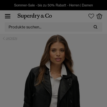
Sommer-Sale - bis zu 50% Rabatt -
Herren
|
Damen
0
JACKEN