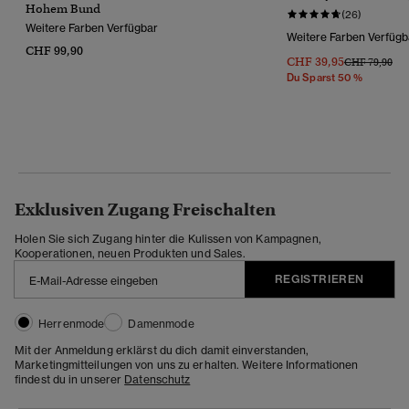
Hohem Bund
(26)
Weitere Farben Verfügbar
Weitere Farben Verfügb
CHF 99,90
CHF 39,95
Preis Wurde R
Bis
CHF 79,90
Du Sparst 50 %
Exklusiven Zugang Freischalten
Holen Sie sich Zugang hinter die Kulissen von Kampagnen,
Kooperationen, neuen Produkten und Sales.
REGISTRIEREN
Herrenmode
Damenmode
Mit der Anmeldung erklärst du dich damit einverstanden,
Marketingmitteilungen von uns zu erhalten. Weitere Informationen
findest du in unserer
Datenschutz