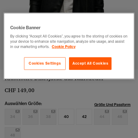
Cookie Banner
By clicking “Accept All Cookies”, you agree to the storing of cookies on
your device to enhance site navigation, analyze site usage, and assist
in our marketing efforts.
Cookie Policy
1
2
3
4
5
6
7
Cookies Settings
Accept All Cookies
Klassische Bikerjacke aus Kunstleder
CHF 149,00
Auswählen Größe:
Größe Und Passform
34
36
38
40
42
44
46
48