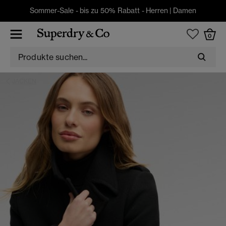
Sommer-Sale - bis zu 50% Rabatt -
Herren
|
Damen
0
JACKEN