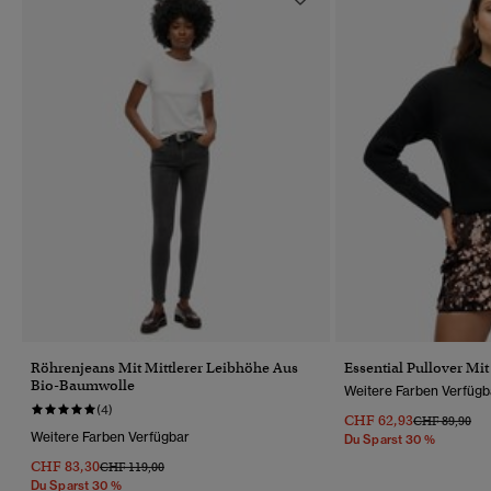
Röhrenjeans Mit Mittlerer Leibhöhe Aus
Essential Pullover Mi
Bio-Baumwolle
Weitere Farben Verfügb
(4)
CHF 62,93
Preis Wurde R
Bis
CHF 89,90
Weitere Farben Verfügbar
Du Sparst 30 %
CHF 83,30
Preis Wurde Reduziert Von
Bis
CHF 119,00
Du Sparst 30 %