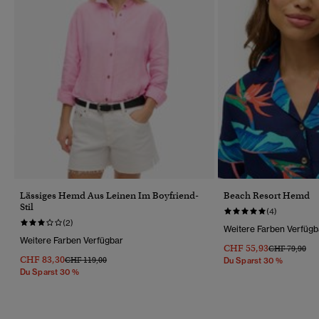
Lässiges Hemd Aus Leinen Im Boyfriend-
Beach Resort Hemd
Stil
(4)
(2)
Weitere Farben Verfügb
Weitere Farben Verfügbar
CHF 55,93
Preis Wurde R
Bis
CHF 79,90
CHF 83,30
Preis Wurde Reduziert Von
Bis
CHF 119,00
Du Sparst 30 %
Du Sparst 30 %