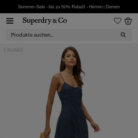
Sommer-Sale - bis zu 50% Rabatt -
Herren
|
Damen
0
KLEIDER