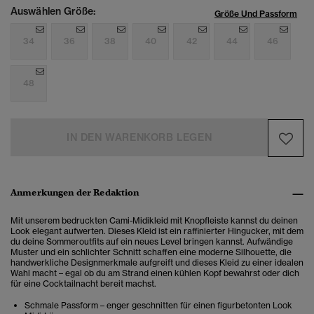
Auswählen Größe:
Größe Und Passform
34
36
38
40
42
44
46
48
IN DEN WARENKORB LEGEN
Anmerkungen der Redaktion
Mit unserem bedruckten Cami-Midikleid mit Knopfleiste kannst du deinen
Look elegant aufwerten. Dieses Kleid ist ein raffinierter Hingucker, mit dem
du deine Sommeroutfits auf ein neues Level bringen kannst. Aufwändige
Muster und ein schlichter Schnitt schaffen eine moderne Silhouette, die
handwerkliche Designmerkmale aufgreift und dieses Kleid zu einer idealen
Wahl macht – egal ob du am Strand einen kühlen Kopf bewahrst oder dich
für eine Cocktailnacht bereit machst.
Schmale Passform – enger geschnitten für einen figurbetonten Look