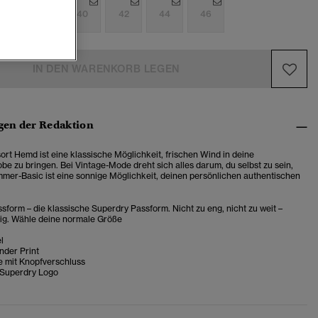
6
38
40
42
44
46
IN DEN WARENKORB LEGEN
en der Redaktion
rt Hemd ist eine klassische Möglichkeit, frischen Wind in deine
be zu bringen. Bei Vintage-Mode dreht sich alles darum, du selbst zu sein,
mer-Basic ist eine sonnige Möglichkeit, deinen persönlichen authentischen
sform – die klassische Superdry Passform. Nicht zu eng, nicht zu weit –
tig. Wähle deine normale Größe
l
der Print
e mit Knopfverschluss
 Superdry Logo