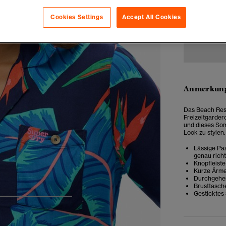
34
3
Cookies Settings
Accept All Cookies
Anmerkung
Das Beach Reso
Freizeitgardero
und dieses Som
Look zu stylen.
Lässige Pas
genau rich
Knopfleiste
Kurze Ärme
Durchgehen
Brusttasch
Gesticktes
4
5
6
7