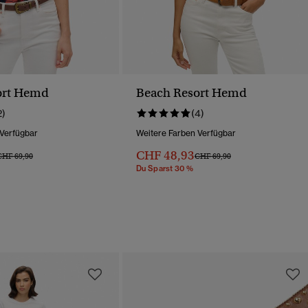
ort Hemd
Beach Resort Hemd
2)
(4)
 Verfügbar
Weitere Farben Verfügbar
CHF 48,93
reis Wurde Reduziert Von
Bis
Preis Wurde Reduziert Von
Bis
CHF 69,90
CHF 69,90
Du Sparst 30 %