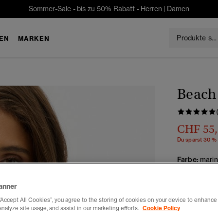
Sommer-Sale - bis zu 50% Rabatt -
Herren
|
Damen
EN
MARKEN
Beach
CHF 55
Du sparst 30 %
Farbe:
marin
anner
“Accept All Cookies”, you agree to the storing of cookies on your device to enhance 
Auswählen G
analyze site usage, and assist in our marketing efforts.
Cookie Policy