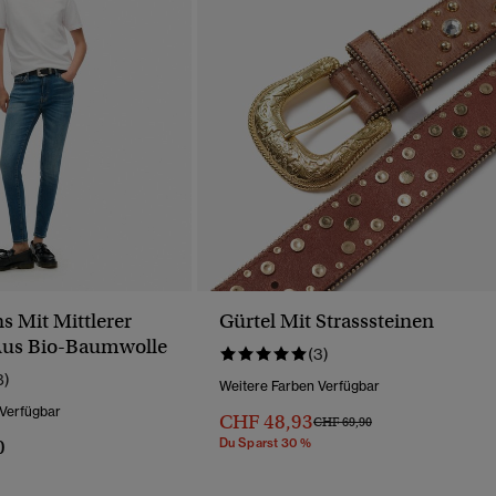
s Mit Mittlerer
Gürtel Mit Strasssteinen
Aus Bio-Baumwolle
(3)
8)
Weitere Farben Verfügbar
 Verfügbar
CHF 48,93
Preis Wurde Reduziert Von
Bis
CHF 69,90
0
Du Sparst 30 %