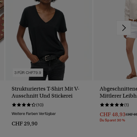
3 FÜR CHF79.9
Strukturiertes T-Shirt Mit V-
Abgeschnittene
Ausschnitt Und Stickerei
Mittlerer Leib
(10)
(1)
CHF 48,93
Weitere Farben Verfügbar
Preis 
CHF 69
Du Sparst 30 %
CHF 29,90