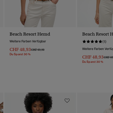
Beach Resort Hemd
Beach Resort
Weitere Farben Verfügbar
(1)
CHF 48,93
Weitere Farben Verfü
Preis Wurde Reduziert Von
Bis
CHF 69,90
Du Sparst 30 %
CHF 48,93
Preis 
CHF 69
Du Sparst 30 %