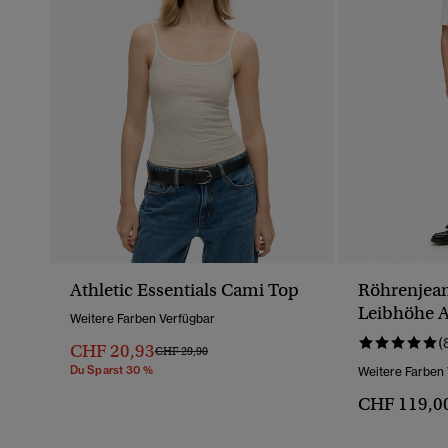
Athletic Essentials Cami Top
Röhrenjean
Leibhöhe 
Weitere Farben Verfügbar
(
CHF 20,93
Preis Wurde Reduziert Von
Bis
CHF 29,90
Du Sparst 30 %
Weitere Farben
CHF 119,0