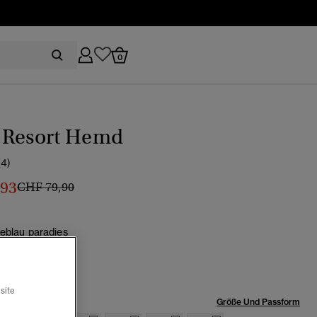
0
 Resort Hemd
(4)
,93
Preis wurde reduziert von
bis
CHF 79,90
eblau paradies
site
röße:
Größe Und Passform