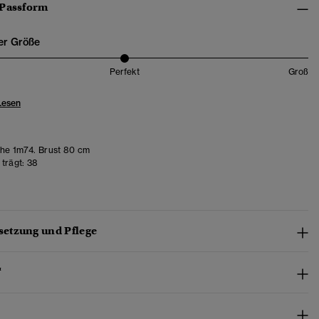
 Passform
er Größe
Perfekt
Groß
Lesen
e 1m74. Brust 80 cm
trägt:
38
etzung und Pflege
™