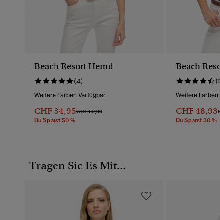
Beach Resort Hemd
Beach Res
(4)
(
Weitere Farben Verfügbar
Weitere Farben
CHF 34,95
CHF 48,93
Preis Wurde Reduziert Von
Bis
P
CHF 69,90
Du Sparst 50 %
Du Sparst 30 %
Tragen Sie Es Mit...