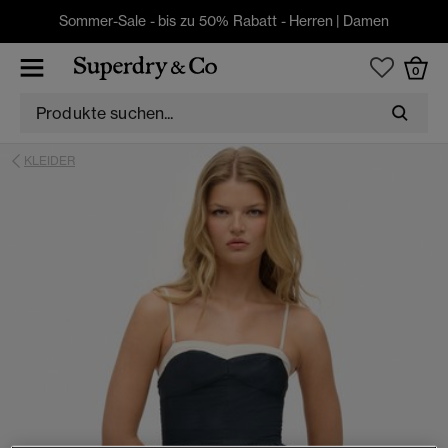
Sommer-Sale - bis zu 50% Rabatt -
Herren
|
Damen
0
KLEIDER