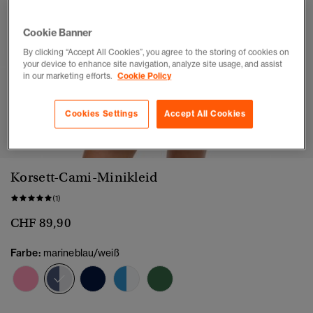
Cookie Banner
By clicking “Accept All Cookies”, you agree to the storing of cookies on
your device to enhance site navigation, analyze site usage, and assist
in our marketing efforts.
Cookie Policy
Cookies Settings
Accept All Cookies
1
2
3
4
5
Korsett-Cami-Minikleid
(1)
CHF 89,90
Farbe:
marineblau/weiß
Ausgewählt