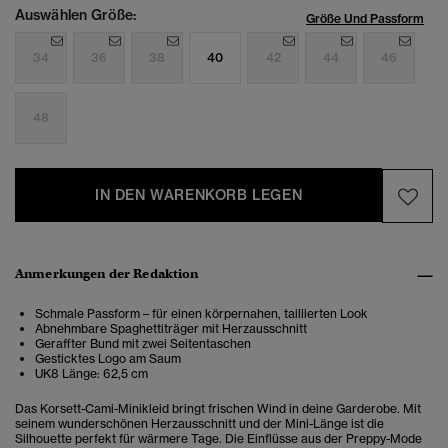
Auswählen Größe:
Größe Und Passform
34
36
38
40
42
44
46
48
IN DEN WARENKORB LEGEN
Anmerkungen der Redaktion
Schmale Passform – für einen körpernahen, taillierten Look
Abnehmbare Spaghettiträger mit Herzausschnitt
Geraffter Bund mit zwei Seitentaschen
Gesticktes Logo am Saum
UK8 Länge: 62,5 cm
Das Korsett-Cami-Minikleid bringt frischen Wind in deine Garderobe. Mit
seinem wunderschönen Herzausschnitt und der Mini-Länge ist die
Silhouette perfekt für wärmere Tage. Die Einflüsse aus der Preppy-Mode