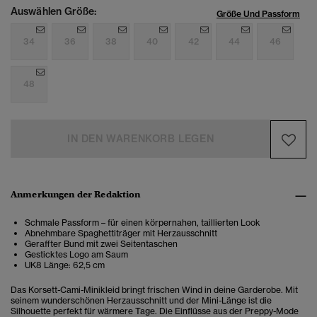
Auswählen Größe:
Größe Und Passform
34
36
38
40
42
44
46
48
IN DEN WARENKORB LEGEN
Anmerkungen der Redaktion
Schmale Passform – für einen körpernahen, taillierten Look
Abnehmbare Spaghettiträger mit Herzausschnitt
Geraffter Bund mit zwei Seitentaschen
Gesticktes Logo am Saum
UK8 Länge: 62,5 cm
Das Korsett-Cami-Minikleid bringt frischen Wind in deine Garderobe. Mit
seinem wunderschönen Herzausschnitt und der Mini-Länge ist die
Silhouette perfekt für wärmere Tage. Die Einflüsse aus der Preppy-Mode