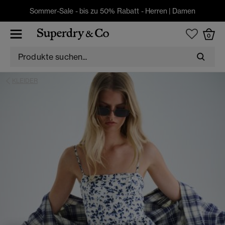
Sommer-Sale - bis zu 50% Rabatt -
Herren
|
Damen
0
KLEIDER