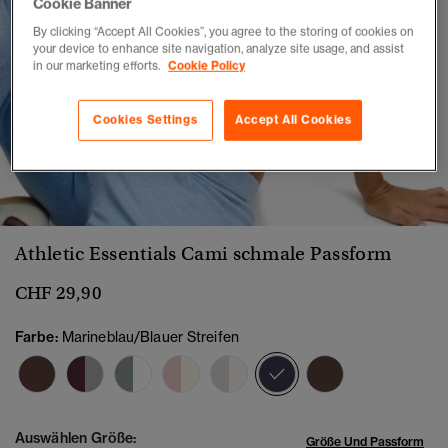
Cookie Banner
By clicking “Accept All Cookies”, you agree to the storing of cookies on
your device to enhance site navigation, analyze site usage, and assist
in our marketing efforts.
Cookie Policy
Cookies Settings
Accept All Cookies
1
2
3
4
5
6
7
Athletic Essentials Cami schmale Passform
CHF 29,90
Farbe:
Marineblau/Blauer Streifen
Ausgewählt
Auswählen Größe:
Größe Und Passform