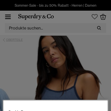
Sommer-Sale - bis zu 50% Rabatt -
Herren
|
Damen
0
OBERTEILE