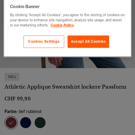
Cookie Banner
By clicking “Accept All Cookies”, you agree to the storing of cookies on
your device to enhance site navigation, analyze site usage, and assist
in our marketing efforts.
Cookie Policy
Cookies Settings
Accept All Cookies
1
2
3
4
5
NEU
Athletic Applique Sweatshirt lockere Passform
CHF 99,90
Farbe:
tief rubinrot
Ausgewählt