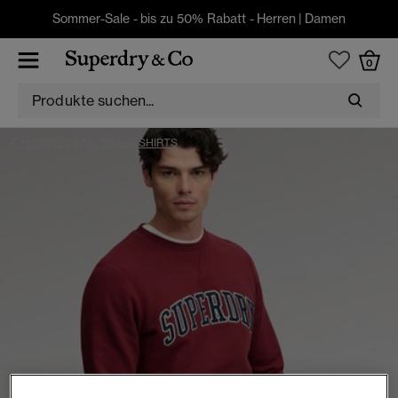
Sommer-Sale - bis zu 50% Rabatt -
Herren
|
Damen
0
HOODIES UND SWEATSHIRTS