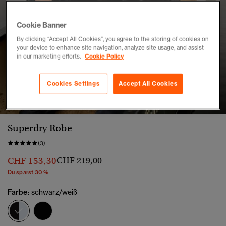
Cookie Banner
By clicking “Accept All Cookies”, you agree to the storing of cookies on
your device to enhance site navigation, analyze site usage, and assist
in our marketing efforts.
Cookie Policy
Cookies Settings
Accept All Cookies
1
2
3
4
5
6
7
8
Superdry Robe
(3)
Preis wurde reduziert von
bis
CHF 153,30
CHF 219,00
Du sparst 30 %
Farbe:
schwarz/weiß
Ausgewählt