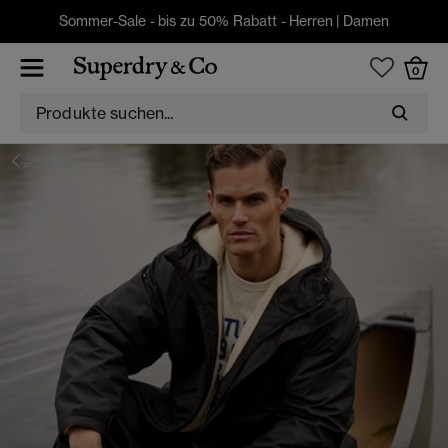
Sommer-Sale - bis zu 50% Rabatt -
Herren
|
Damen
0
JACKEN