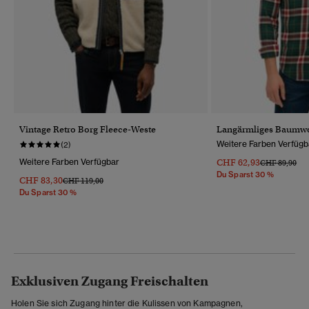
Vintage Retro Borg Fleece-Weste
Langärmliges Baumwo
Weitere Farben Verfügb
(2)
Weitere Farben Verfügbar
CHF 62,93
Preis Wurde R
Bis
CHF 89,90
Du Sparst 30 %
CHF 83,30
Preis Wurde Reduziert Von
Bis
CHF 119,00
Du Sparst 30 %
Exklusiven Zugang Freischalten
Holen Sie sich Zugang hinter die Kulissen von Kampagnen,