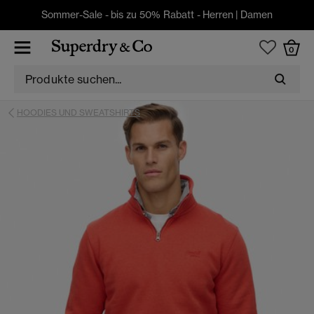
Sommer-Sale - bis zu 50% Rabatt -
Herren
|
Damen
0
HOODIES UND SWEATSHIRTS