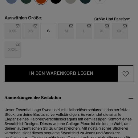
Auswählen Größe:
Größe Und Passform
XXS
XS
S
M
L
XL
XXL
XXXL
IN DEN WARENKORB LEGEN
Anmerkungen der Redaktion
Unser Essential Logo Sweatshirt mit Halbreißverschluss ist das perfekte
Stück, um deine Basics zu vervollständigen.
Es verbindet die smarte
Eleganz eines Halbreißverschlusskragens mit dem lässigen Komfort eines
Sweatshirt-Designs. Dieses weiche College-Piece ist die ideale Wahl, um
deinen authentischen Stil zu unterstreichen. Mit nostalgischer Stickerei
versehen, sieht dieses bequeme Sweatshirt zu Jeans und Sneakern
großartig aus – für einen mühelosen Casual-Look, der vielseitig genug für