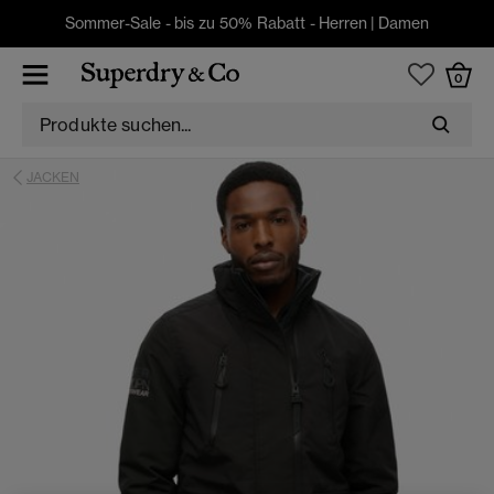
Sommer-Sale - bis zu 50% Rabatt -
Herren
|
Damen
0
JACKEN