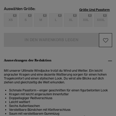
Auswählen Größe:
Größe Und Passform
XS
S
M
L
XL
XXL
XXXL
IN DEN WARENKORB LEGEN
Anmerkungen der Redaktion
Mit unserer Ultimate Windjacke trotzt du Wind und Wetter. Ein leicht
angrauter Kragen und eine dezente Wattierung sorgen für einen hohen
Tragekomfort und einen stylischen Look. Du wirst alle Blicke auf dich
ziehen und gleichzeitig die Welt erkunden.
Schmale Passform – enger geschnitten für einen figurbetonten Look
Kragen mit leicht angerautem Innenfutter
Doppellagiger Reißverschluss
Leicht wattiert
Sechs Außentaschen
Verstellbare Bündchen mit Klettverschluss
Saum mit verstellbarem Gummizug