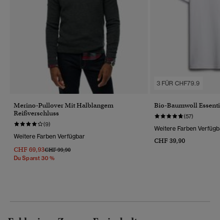
3 FÜR CHF79.9
Merino-Pullover Mit Halblangem
Bio-Baumwoll Essentia
Reißverschluss
(57)
(9)
Weitere Farben Verfügb
Weitere Farben Verfügbar
CHF 39,90
CHF 69,93
Preis Wurde Reduziert Von
Bis
CHF 99,90
Du Sparst 30 %