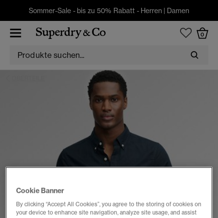
Sommer-Sale - bis zu 50% Rabatt -
Herren
|
Damen
0
OBERTEILE
Cookie Banner
By clicking “Accept All Cookies”, you agree to the storing of cookies on
your device to enhance site navigation, analyze site usage, and assist