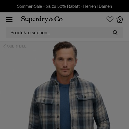
Sommer-Sale - bis zu 50% Rabatt -
Herren
|
Damen
0
OBERTEILE