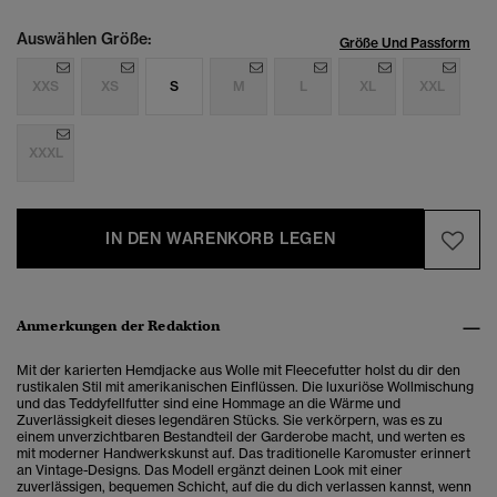
Auswählen Größe:
Größe Und Passform
XXS
XS
S
M
L
XL
XXL
XXXL
IN DEN WARENKORB LEGEN
Anmerkungen der Redaktion
Mit der karierten Hemdjacke aus Wolle mit Fleecefutter holst du dir den
rustikalen Stil mit amerikanischen Einflüssen. Die luxuriöse Wollmischung
und das Teddyfellfutter sind eine Hommage an die Wärme und
Zuverlässigkeit dieses legendären Stücks. Sie verkörpern, was es zu
einem unverzichtbaren Bestandteil der Garderobe macht, und werten es
mit moderner Handwerkskunst auf. Das traditionelle Karomuster erinnert
an Vintage-Designs. Das Modell ergänzt deinen Look mit einer
zuverlässigen, bequemen Schicht, auf die du dich verlassen kannst, wenn