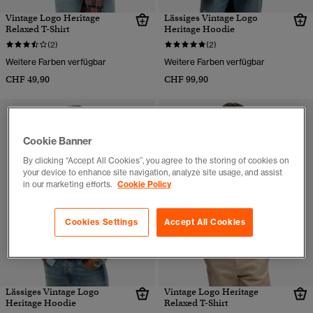
Vintage Logo Heritage
Lässiges Vintage Logo
Relaxed T-Shirt
Heritage Hoodie
(2)
(2)
Weitere Farben verfügbar
Weitere Farben verfügbar
CHF 49,90
CHF 99,90
Cookie Banner
By clicking “Accept All Cookies”, you agree to the storing of cookies on
your device to enhance site navigation, analyze site usage, and assist
in our marketing efforts.
Cookie Policy
Cookies Settings
Accept All Cookies
Lässiges Vintage Logo
Vintage Logo Heritage
Heritage Hoodie
Relaxed T-Shirt