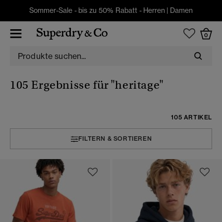
Sommer-Sale - bis zu 50% Rabatt -
Herren
|
Damen
0
105 Ergebnisse für
"heritage"
105 ARTIKEL
FILTERN & SORTIEREN