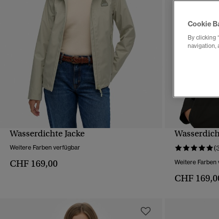
Cookie B
By clicking 
navigation, 
Wasserdichte Jacke
Wasserdich
SCHNELLANSICHT
Weitere Farben verfügbar
(
CHF 169,00
Weitere Farben 
CHF 169,0