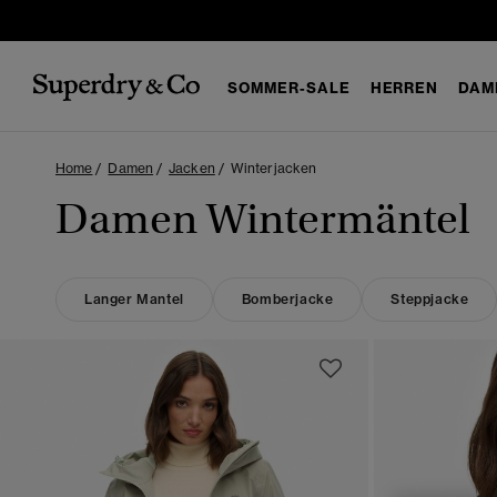
SOMMER-SALE
HERREN
DAM
Home
Damen
Jacken
Winterjacken
Damen Wintermäntel
Langer Mantel
Bomberjacke
Steppjacke