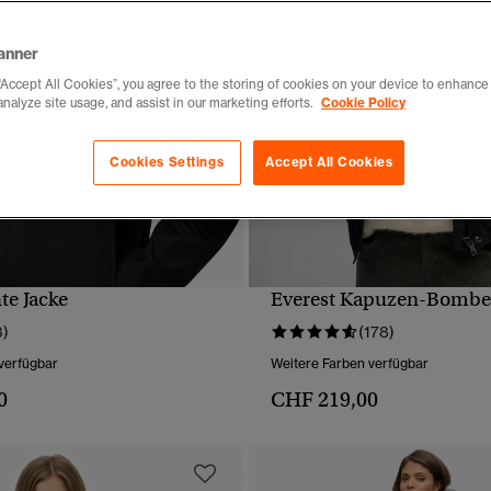
anner
“Accept All Cookies”, you agree to the storing of cookies on your device to enhance 
analyze site usage, and assist in our marketing efforts.
Cookie Policy
Cookies Settings
Accept All Cookies
te Jacke
Everest Kapuzen-Bombe
SCHNELLANSICHT
SCHNELLANSICH
3)
(178)
verfügbar
Weitere Farben verfügbar
0
CHF 219,00