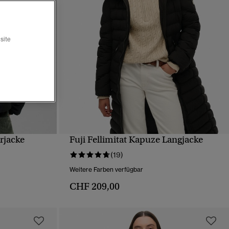
site
rjacke
Fuji Fellimitat Kapuze Langjacke
T
SCHNELLANSICHT
(19)
Weitere Farben verfügbar
CHF 209,00