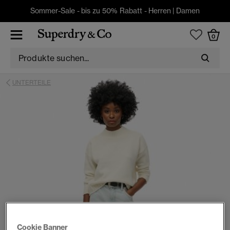
Sommer-Sale - bis zu 50% Rabatt -
Herren
|
Damen
0
UNTERTEILE
Cookie Banner