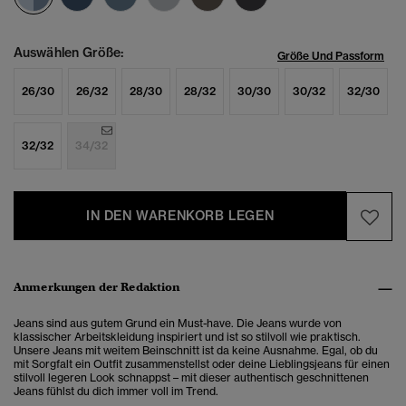
Auswählen Größe:
Größe Und Passform
26/30
26/32
28/30
28/32
30/30
30/32
32/30
32/32
34/32
IN DEN WARENKORB LEGEN
Anmerkungen der Redaktion
Jeans sind aus gutem Grund ein Must-have. Die Jeans wurde von
klassischer Arbeitskleidung inspiriert und ist so stilvoll wie praktisch.
Unsere Jeans mit weitem Beinschnitt ist da keine Ausnahme. Egal, ob du
mit Sorgfalt ein Outfit zusammenstellst oder deine Lieblingsjeans für einen
stilvoll legeren Look schnappst – mit dieser authentisch geschnittenen
Jeans fühlst du dich immer voll im Trend.