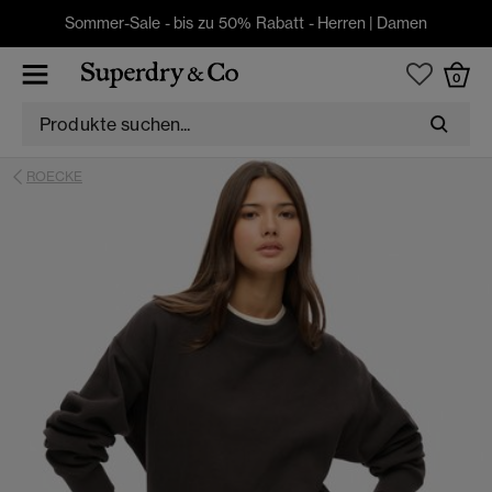
Sommer-Sale - bis zu 50% Rabatt -
Herren
|
Damen
0
ROECKE