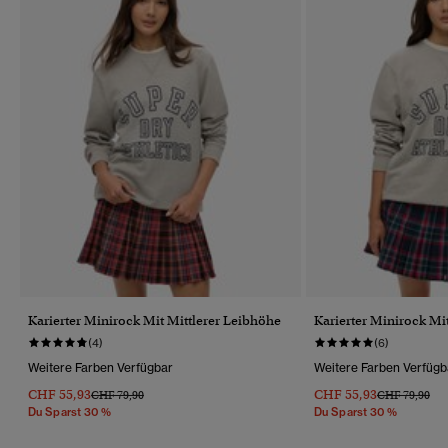
Karierter Minirock Mit Mittlerer Leibhöhe
Karierter Minirock Mi
(4)
(6)
Weitere Farben Verfügbar
Weitere Farben Verfügb
CHF 55,93
CHF 55,93
Preis Wurde Reduziert Von
Bis
Preis Wurde R
Bis
CHF 79,90
CHF 79,90
Du Sparst 30 %
Du Sparst 30 %