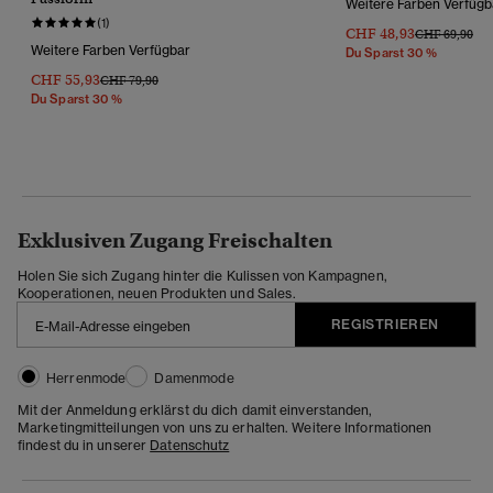
Weitere Farben Verfügb
(1)
CHF 48,93
Preis Wurde R
Bis
CHF 69,90
Weitere Farben Verfügbar
Du Sparst 30 %
CHF 55,93
Preis Wurde Reduziert Von
Bis
CHF 79,90
Du Sparst 30 %
Exklusiven Zugang Freischalten
Holen Sie sich Zugang hinter die Kulissen von Kampagnen,
Kooperationen, neuen Produkten und Sales.
REGISTRIEREN
Herrenmode
Damenmode
Mit der Anmeldung erklärst du dich damit einverstanden,
Marketingmitteilungen von uns zu erhalten. Weitere Informationen
findest du in unserer
Datenschutz