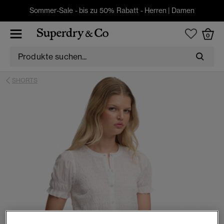
Sommer-Sale - bis zu 50% Rabatt -
Herren
|
Damen
0
SHORTS