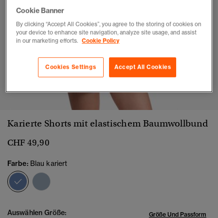
Cookie Banner
By clicking “Accept All Cookies”, you agree to the storing of cookies on
your device to enhance site navigation, analyze site usage, and assist
in our marketing efforts.
Cookie Policy
Cookies Settings
Accept All Cookies
1
2
3
4
5
6
7
8
Karierte Shorts mit elastischem Baumwollbund
CHF 49,90
Farbe:
Blau kariert
Ausgewählt
Auswählen Größe:
Größe Und Passform