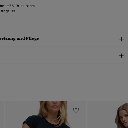
e 1m75. Brust 81cm
trägt:
38
etzung und Pflege