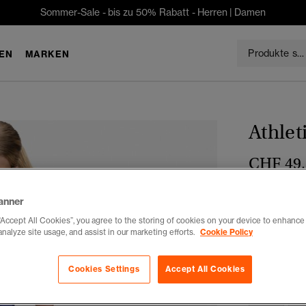
Sommer-Sale - bis zu 50% Rabatt -
Herren
|
Damen
EN
MARKEN
Athlet
CHF 49
Farbe:
Italia
anner
“Accept All Cookies”, you agree to the storing of cookies on your device to enhance 
analyze site usage, and assist in our marketing efforts.
Cookie Policy
Auswählen G
Cookies Settings
Accept All Cookies
34
3