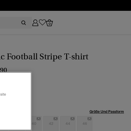
0
ic Football Stripe T-shirt
,90
 Blau
site
röße:
Größe Und Passform
6
38
40
42
44
46