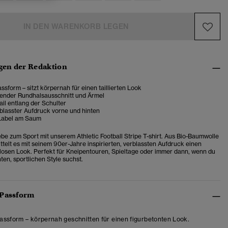
IN DEN WARENKORB LEGEN
en der Redaktion
sform – sitzt körpernah für einen taillierten Look
render Rundhalsausschnitt und Ärmel
ail entlang der Schulter
blasster Aufdruck vorne und hinten
Label am Saum
ebe zum Sport mit unserem Athletic Football Stripe T-shirt. Aus Bio-Baumwolle
ittelt es mit seinem 90er-Jahre inspirierten, verblassten Aufdruck einen
losen Look. Perfekt für Kneipentouren, Spieltage oder immer dann, wenn du
ten, sportlichen Style suchst.
 Passform
ssform – körpernah geschnitten für einen figurbetonten Look.