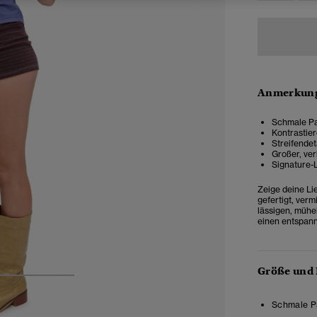
Anmerkung
Schmale Pas
Kontrastie
Streifendet
Großer, ver
Signature-
Zeige deine Li
gefertigt, verm
lässigen, mühe
einen entspann
Größe und
3
4
5
Schmale Pa