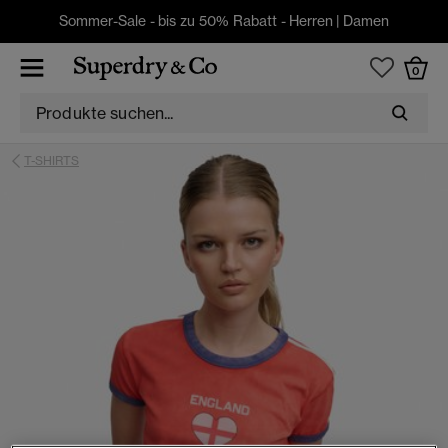
Sommer-Sale - bis zu 50% Rabatt -
Herren
|
Damen
0
T-SHIRTS