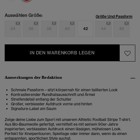
Auswählen Größe:
Größe Und Passform
34
36
38
40
42
44
46
IN DEN WARENKORB LEGEN
Anmerkungen der Redaktion
Schmale Passform – sitzt körpernah für einen taillierten Look
Kontrastierender Rundhalsausschnitt und Ärmel
Streifendetail entlang der Schulter
Großer, verblasster Aufdruck vorne und hinten
Signature-Label am Saum
Zeige deine Liebe zum Sport mit unserem Athletic Football Stripe T-shirt.
Aus Bio-Baumwolle gefertigt, vermittelt es mit seinem 90er-Jahre
inspirierten, verblassten Aufdruck einen lässigen, mühelosen Look.
Perfekt für Kneipentouren, Spieltage oder immer dann, wenn du einen
entspannten, sportlichen Style suchst.