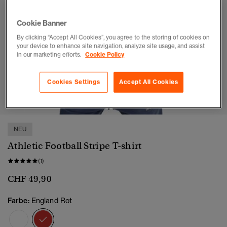
Cookie Banner
By clicking “Accept All Cookies”, you agree to the storing of cookies on
your device to enhance site navigation, analyze site usage, and assist
in our marketing efforts.
Cookie Policy
Cookies Settings
Accept All Cookies
1
2
3
4
5
NEU
Athletic Football Stripe T-shirt
(1)
CHF 49,90
Farbe:
England Rot
Ausgewählt