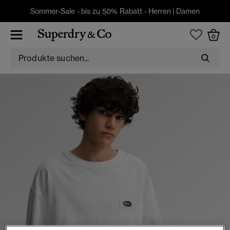
Sommer-Sale - bis zu 50% Rabatt -
Herren
|
Damen
0
OBERTEILE