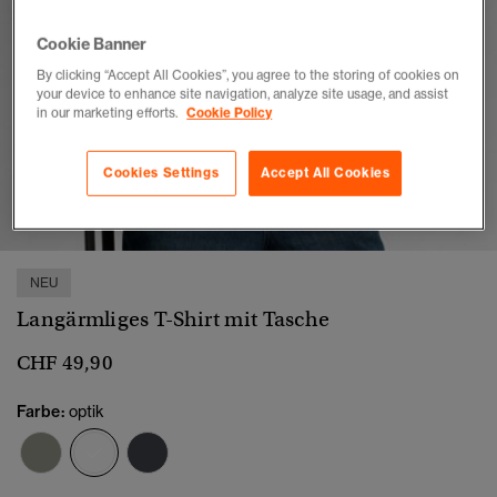
Cookie Banner
By clicking “Accept All Cookies”, you agree to the storing of cookies on
your device to enhance site navigation, analyze site usage, and assist
in our marketing efforts.
Cookie Policy
Cookies Settings
Accept All Cookies
1
2
3
4
5
6
7
NEU
Langärmliges T-Shirt mit Tasche
CHF 49,90
Farbe:
optik
Ausgewählt