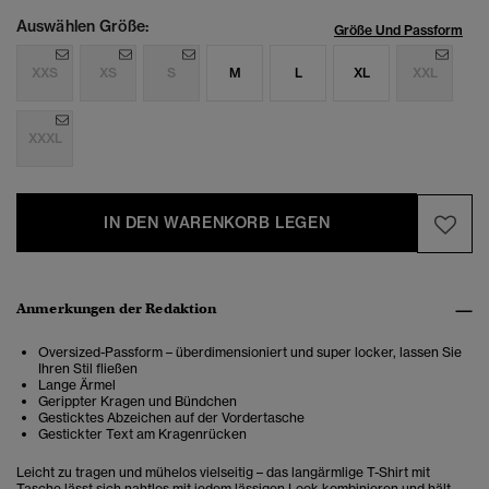
Auswählen Größe:
Größe Und Passform
XXS
XS
S
M
L
XL
XXL
XXXL
IN DEN WARENKORB LEGEN
Anmerkungen der Redaktion
Oversized-Passform – überdimensioniert und super locker, lassen Sie
Ihren Stil fließen
Lange Ärmel
Gerippter Kragen und Bündchen
Gesticktes Abzeichen auf der Vordertasche
Gestickter Text am Kragenrücken
Leicht zu tragen und mühelos vielseitig – das langärmlige T-Shirt mit
Tasche lässt sich nahtlos mit jedem lässigen Look kombinieren und hält