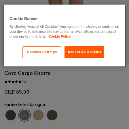
Cookie Banner
By clicking “Accept All Cookies”, you agree to the storing of cookies on
your device to enhance site navigation, analyze site usage, and assist
in our marketing efforts.
Cookie Policy
1
2
3
4
5
Cookies Settings
Accept All Cookies
Core Cargo Shorts
(3)
CHF 89,90
Farbe:
helles kakigrün
Ausgewählt