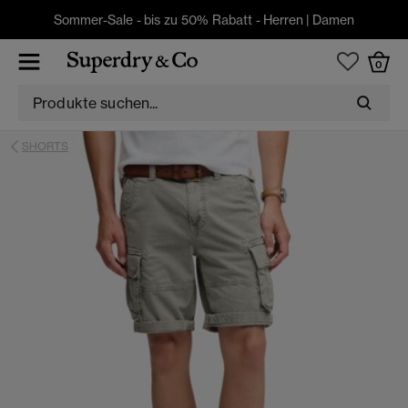
Sommer-Sale - bis zu 50% Rabatt -
Herren
|
Damen
0
SHORTS