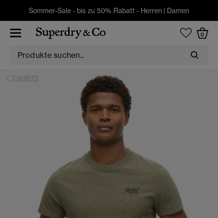
Sommer-Sale - bis zu 50% Rabatt -
Herren
|
Damen
0
T-SHIRTS