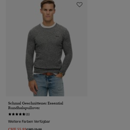
Schmal Geschnittener Essential
Rundhalspullover
(8)
Weitere Farben Verfügbar
CHF 55,93
Preis Wurde Reduziert Von
Bis
CHF 79,90