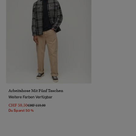
Arbeitshose Mit Fünf Taschen
Weitere Farben Verfügbar
CHF 59,50
Preis Wurde Reduziert Von
Bis
CHF 119,00
Du Sparst 50 %