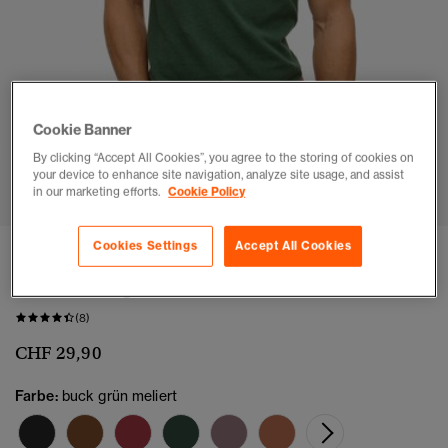
Cookie Banner
By clicking “Accept All Cookies”, you agree to the storing of cookies on
1
2
3
4
5
6
7
your device to enhance site navigation, analyze site usage, and assist
in our marketing efforts.
Cookie Policy
Cookies Settings
Accept All Cookies
3 FÜR CHF79.9
Essential Logo T-Shirt
(8)
CHF 29,90
Farbe:
buck grün meliert