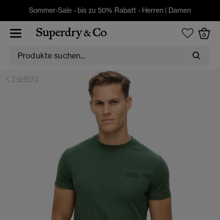
Sommer-Sale - bis zu 50% Rabatt -
Herren
|
Damen
0
T-SHIRTS