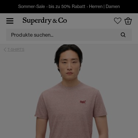
Sommer-Sale - bis zu 50% Rabatt -
Herren
|
Damen
0
T-SHIRTS