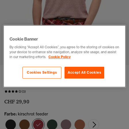
Cookie Banner
By clicking “Accept All Cookies”, you agree to the storing of cookies on
1
2
3
4
5
6
your device to enhance site navigation, analyze site usage, and assist
in our marketing efforts.
Cookie Policy
Cookies Settings
Accept All Cookies
3 FÜR CHF79.9
Essential Logo T-Shirt
(3)
CHF 29,90
Farbe:
kirschrot feeder
Ausgewählt