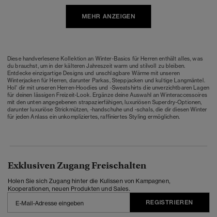
MEHR ANZEIGEN
Diese handverlesene Kollektion an Winter-Basics für Herren enthält alles, was
du brauchst, um in der kälteren Jahreszeit warm und stilvoll zu bleiben.
Entdecke einzigartige Designs und unschlagbare Wärme mit unseren
Winterjacken für Herren, darunter Parkas, Steppjacken und kultige Langmäntel.
Hol' dir mit unseren Herren-Hoodies und -Sweatshirts die unverzichtbaren Lagen
für deinen lässigen Freizeit-Look. Ergänze deine Auswahl an Winteraccessoires
mit den unten angegebenen strapazierfähigen, luxuriösen Superdry-Optionen,
darunter luxuriöse Strickmützen, -handschuhe und -schals, die dir diesen Winter
für jeden Anlass ein unkompliziertes, raffiniertes Styling ermöglichen.
Exklusiven Zugang Freischalten
Holen Sie sich Zugang hinter die Kulissen von Kampagnen,
Kooperationen, neuen Produkten und Sales.
REGISTRIEREN