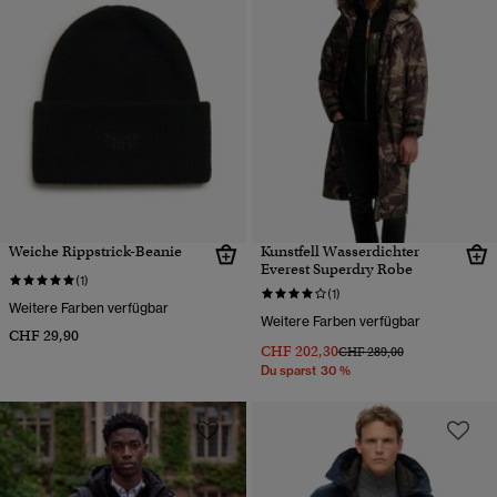
Weiche Rippstrick-Beanie
Kunstfell Wasserdichter
Everest Superdry Robe
(1)
(1)
Weitere Farben verfügbar
Weitere Farben verfügbar
CHF 29,90
CHF 202,30
Preis wurde reduziert von
bis
CHF 289,00
Du sparst 30 %