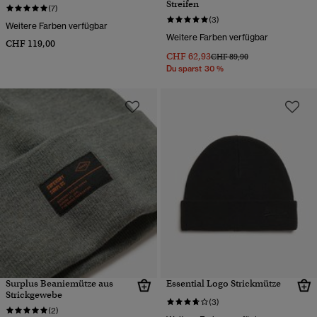
Streifen
(7)
(3)
Weitere Farben verfügbar
Weitere Farben verfügbar
CHF 119,00
CHF 62,93
Preis wurde reduziert von
bis
CHF 89,90
Du sparst 30 %
Surplus Beaniemütze aus
Essential Logo Strickmütze
Strickgewebe
(3)
(2)