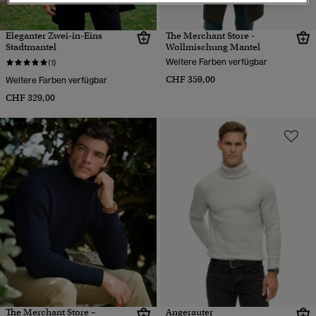
Eleganter Zwei-in-Eins
The Merchant Store -
Stadtmantel
Wollmischung Mantel
Weitere Farben verfügbar
(1)
CHF 359,00
Weitere Farben verfügbar
CHF 329,00
The Merchant Store –
Angerauter