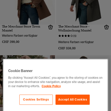
The Merchant Store Town
The Merchant Store -
Mantel
Wollmischung Mantel
Weitere Farben verfügbar
(5)
CHF 299,00
Weitere Farben verfügbar
CHF 359,00
Cookie Banner
By clicking “Accept All Cookies”, you agree to the storing of cookies on
your device to enhance site navigation, analyze site usage, and assist
in our marketing efforts.
Cookie Policy
Cookies Settings
Accept All Cookies