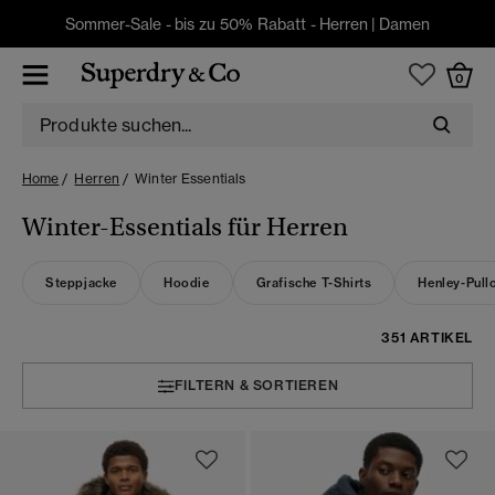
Sommer-Sale - bis zu 50% Rabatt -
Herren
|
Damen
0
Home
Herren
Winter Essentials
Winter-Essentials für Herren
Steppjacke
Hoodie
Grafische T-Shirts
Henley-Pull
351 ARTIKEL
FILTERN & SORTIEREN