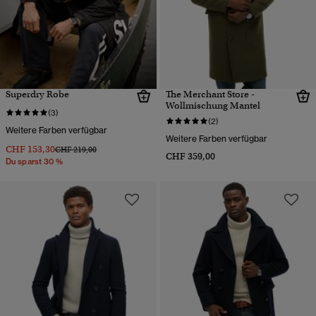
Superdry Robe
The Merchant Store -
Wollmischung Mantel
(3)
(2)
Weitere Farben verfügbar
Weitere Farben verfügbar
CHF 153,30
Preis wurde reduziert von
bis
CHF 219,00
CHF 359,00
Du sparst 30 %