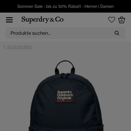
Sommer-Sale - bis zu 50% Rabatt -
Herren
|
Damen
0
ACCESSOIRES