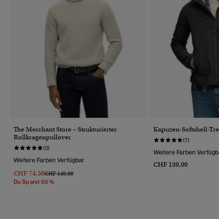
The Merchant Store – Strukturierter
Kapuzen-Softshell-Tr
Rollkragenpullover
(7)
(5)
Weitere Farben Verfügb
Weitere Farben Verfügbar
CHF 139,00
CHF 74,50
Preis Wurde Reduziert Von
Bis
CHF 149,00
Du Sparst 50 %