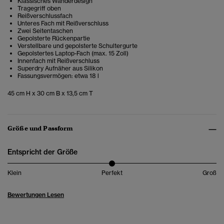
Klassisches Wanderdesign
Tragegriff oben
Reißverschlussfach
Unteres Fach mit Reißverschluss
Zwei Seitentaschen
Gepolsterte Rückenpartie
Verstellbare und gepolsterte Schultergurte
Gepolstertes Laptop-Fach (max. 15 Zoll)
Innenfach mit Reißverschluss
Superdry Aufnäher aus Silikon
Fassungsvermögen: etwa 18 l
45 cm H x 30 cm B x 13,5 cm T
Größe und Passform
Entspricht der Größe
Klein
Perfekt
Groß
Bewertungen Lesen