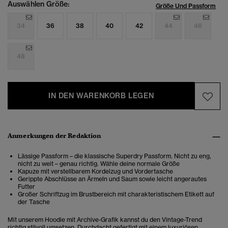
Auswählen Größe:
Größe Und Passform
34
36
38
40
42
44
46
48
IN DEN WARENKORB LEGEN
Anmerkungen der Redaktion
Lässige Passform – die klassische Superdry Passform. Nicht zu eng,
nicht zu weit – genau richtig. Wähle deine normale Größe
Kapuze mit verstellbarem Kordelzug und Vordertasche
Gerippte Abschlüsse an Ärmeln und Saum sowie leicht angerautes
Futter
Großer Schriftzug im Brustbereich mit charakteristischem Etikett auf
der Tasche
Mit unserem Hoodie mit Archive-Grafik kannst du den Vintage-Trend
richtig stilvoll umsetzen. Durchdacht gefertigt mit einem luxuriösen