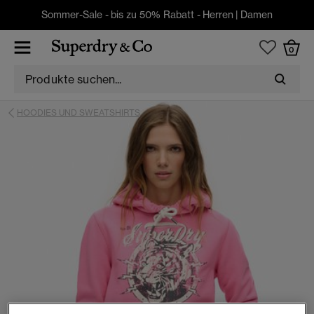
Sommer-Sale - bis zu 50% Rabatt -
Herren
|
Damen
0
HOODIES UND SWEATSHIRTS