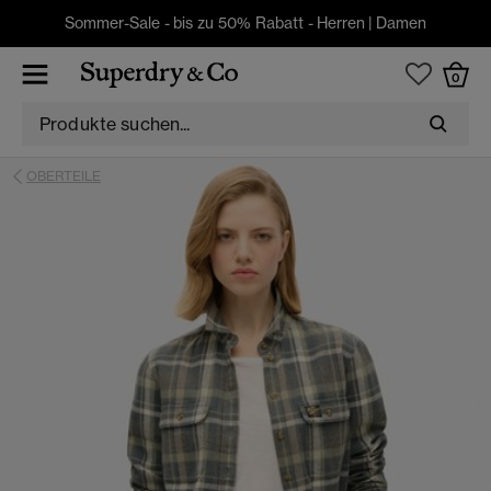
Sommer-Sale - bis zu 50% Rabatt -
Herren
|
Damen
0
OBERTEILE