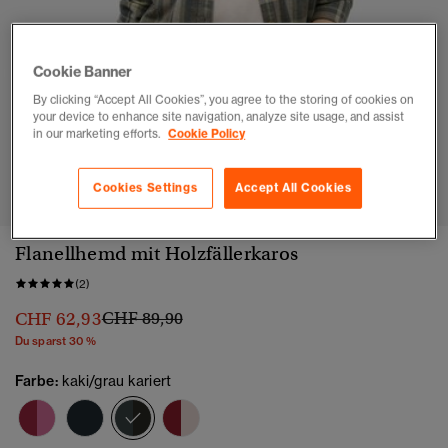
Cookie Banner
By clicking “Accept All Cookies”, you agree to the storing of cookies on
your device to enhance site navigation, analyze site usage, and assist
in our marketing efforts.
Cookie Policy
1
2
3
4
Cookies Settings
Accept All Cookies
Flanellhemd mit Holzfällerkaros
(2)
Preis wurde reduziert von
bis
CHF 62,93
CHF 89,90
Du sparst 30 %
Farbe:
kaki/grau kariert
Ausgewählt