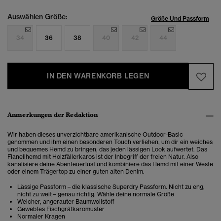
Auswählen Größe:
Größe Und Passform
34
36
38
40
42
44
IN DEN WARENKORB LEGEN
Anmerkungen der Redaktion
Wir haben dieses unverzichtbare amerikanische Outdoor-Basic
genommen und ihm einen besonderen Touch verliehen, um dir ein weiches
und bequemes Hemd zu bringen, das jeden lässigen Look aufwertet. Das
Flanellhemd mit Holzfällerkaros ist der Inbegriff der freien Natur. Also
kanalisiere deine Abenteuerlust und kombiniere das Hemd mit einer Weste
oder einem Trägertop zu einer guten alten Denim.
Lässige Passform – die klassische Superdry Passform. Nicht zu eng,
nicht zu weit – genau richtig. Wähle deine normale Größe
Weicher, angerauter Baumwollstoff
Gewebtes Fischgrätkaromuster
Normaler Kragen