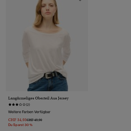
Langärmeliges Oberteil Aus Jersey
(2)
Weitere Farben Verfügbar
CHF 34,93
Preis Wurde Reduziert Von
Bis
CHF 49,90
Du Sparst 30 %