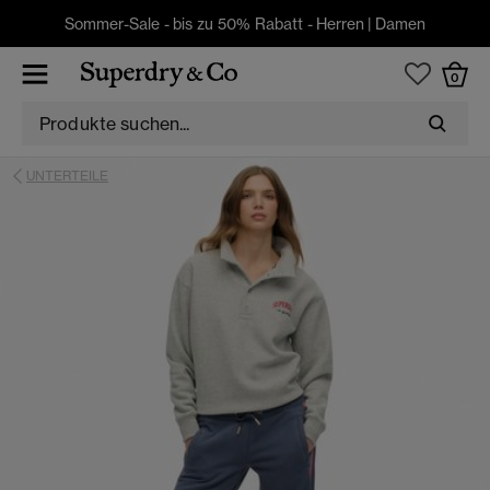
Sommer-Sale - bis zu 50% Rabatt -
Herren
|
Damen
0
UNTERTEILE