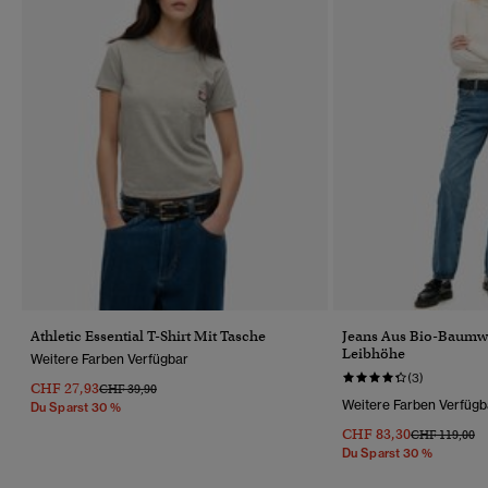
Athletic Essential T-Shirt Mit Tasche
Jeans Aus Bio-Baumwo
Leibhöhe
Weitere Farben Verfügbar
(3)
CHF 27,93
Preis Wurde Reduziert Von
Bis
CHF 39,90
Weitere Farben Verfügb
Du Sparst 30 %
CHF 83,30
Preis Wurde R
Bi
CHF 119,00
Du Sparst 30 %