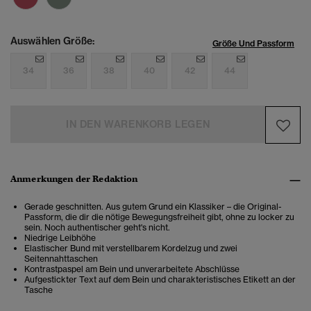
Auswählen Größe:
Größe Und Passform
34
36
38
40
42
44
IN DEN WARENKORB LEGEN
Anmerkungen der Redaktion
Gerade geschnitten. Aus gutem Grund ein Klassiker – die Original-
Passform, die dir die nötige Bewegungsfreiheit gibt, ohne zu locker zu
sein. Noch authentischer geht's nicht.
Niedrige Leibhöhe
Elastischer Bund mit verstellbarem Kordelzug und zwei
Seitennahttaschen
Kontrastpaspel am Bein und unverarbeitete Abschlüsse
Aufgestickter Text auf dem Bein und charakteristisches Etikett an der
Tasche