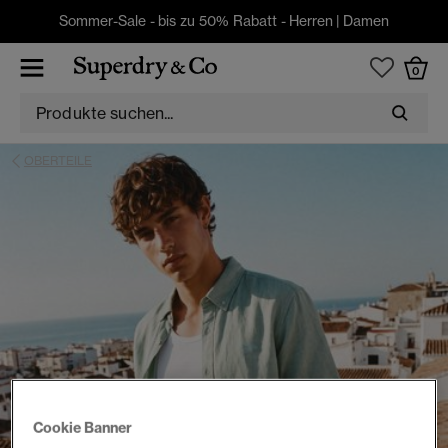
Sommer-Sale - bis zu 50% Rabatt -
Herren
|
Damen
0
OBERTEILE
Cookie Banner