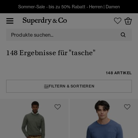
Sommer-Sale - bis zu 50% Rabatt -
Herren
|
Damen
0
148 Ergebnisse für
"tasche"
148 ARTIKEL
FILTERN & SORTIEREN