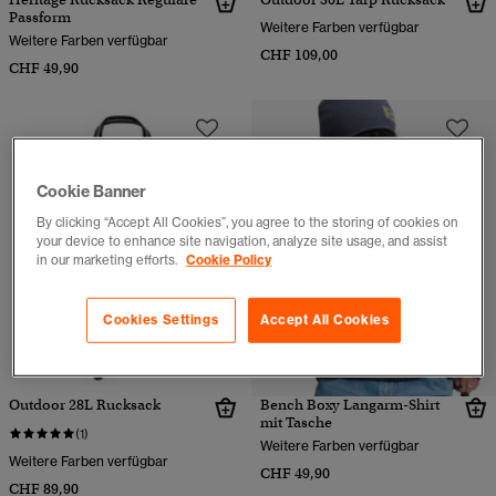
Passform
Weitere Farben verfügbar
Weitere Farben verfügbar
CHF 109,00
CHF 49,90
Cookie Banner
By clicking “Accept All Cookies”, you agree to the storing of cookies on
your device to enhance site navigation, analyze site usage, and assist
in our marketing efforts.
Cookie Policy
Cookies Settings
Accept All Cookies
Outdoor 28L Rucksack
Bench Boxy Langarm-Shirt
mit Tasche
(1)
Weitere Farben verfügbar
Weitere Farben verfügbar
CHF 49,90
CHF 89,90