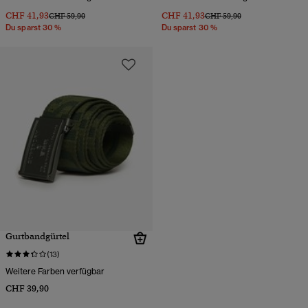
CHF 41,93
CHF 41,93
Preis wurde reduziert von
bis
Preis wurde reduziert von
bis
CHF 59,90
CHF 59,90
Du sparst 30 %
Du sparst 30 %
Gurtbandgürtel
(13)
Weitere Farben verfügbar
CHF 39,90