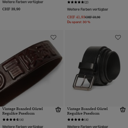
Weitere Farben verfügbar
(2)
CHF 39,90
Weitere Farben verfügbar
CHF 41,93
Preis wurde reduziert von
bis
CHF 59,90
Du sparst 30 %
Vintage Branded Gürtel
Vintage Branded Gürtel
Reguläre Passform
Reguläre Passform
(4)
(4)
Weitere Farben verfügbar
Weitere Farben verfügbar