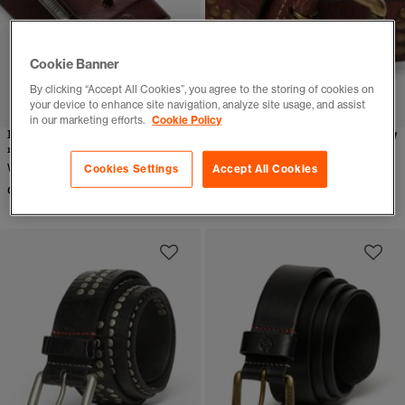
Cookie Banner
By clicking “Accept All Cookies”, you agree to the storing of cookies on
your device to enhance site navigation, analyze site usage, and assist
in our marketing efforts.
Cookie Policy
Klassischer Ledergürtel
Logo Goods Gürtel
reguläre Passform
(1)
Weitere Farben verfügbar
Cookies Settings
Accept All Cookies
Weitere Farben verfügbar
CHF 39,90
CHF 89,90