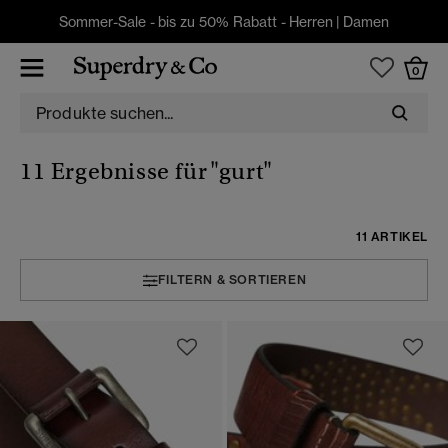
Sommer-Sale - bis zu 50% Rabatt -
Herren
|
Damen
0
11 Ergebnisse für
"gurt"
11 ARTIKEL
FILTERN & SORTIEREN