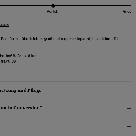
Perfekt
Groß
Lesen
Passform – übertrieben groß und super entspannt, lass deinen Stil
he 1m68. Brust 81cm
trägt:
38
etzung und Pflege
ton in Conversion“