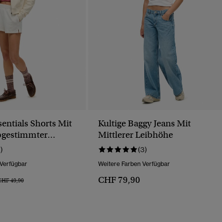
sentials Shorts Mit
Kultige Baggy Jeans Mit
bgestimmter
Mittlerer Leibhöhe
1)
(3)
 Verfügbar
Weitere Farben Verfügbar
CHF 79,90
reis Wurde Reduziert Von
Bis
CHF 49,90