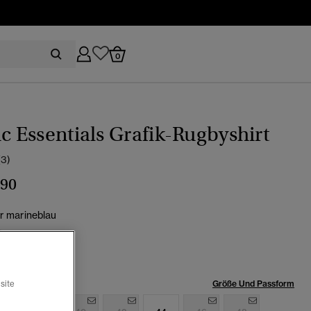
0
ic Essentials Grafik-Rugbyshirt
(3)
,90
er marineblau
ewählt
röße:
Größe Und Passform
site