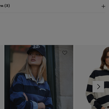
n (3)