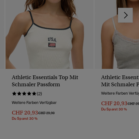
Athletic Essentials Top Mit
Athletic Essen
Schmaler Passform
Mit Schmaler 
(2)
Weitere Farben Verfü
CHF 20,93
Weitere Farben Verfügbar
Preis 
CHF 29
Du Sparst 30 %
CHF 20,93
Preis Wurde Reduziert Von
Bis
CHF 29,90
Du Sparst 30 %