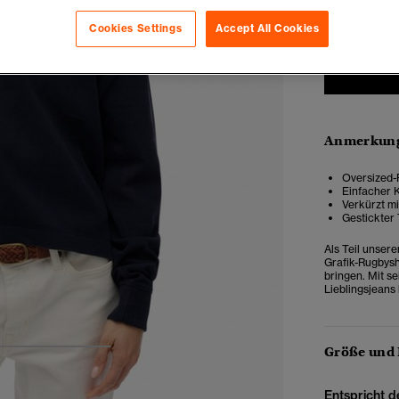
34
3
Cookies Settings
Accept All Cookies
Anmerkung
Oversized-P
Einfacher 
Verkürzt mi
Gestickter
Als Teil unsere
Grafik-Rugbysh
bringen. Mit s
Lieblingsjeans
Größe und
4
5
6
Entspricht d