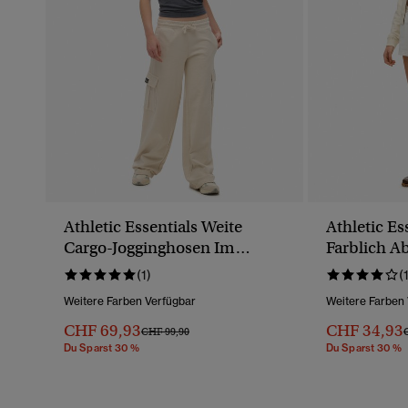
Athletic Essentials Weite
Athletic Es
Cargo-Jogginghosen Im
Farblich A
Vintage-Look
Stickerei
(1)
(
Weitere Farben Verfügbar
Weitere Farben
CHF 69,93
CHF 34,93
Preis Wurde Reduziert Von
Bis
P
CHF 99,90
Du Sparst 30 %
Du Sparst 30 %