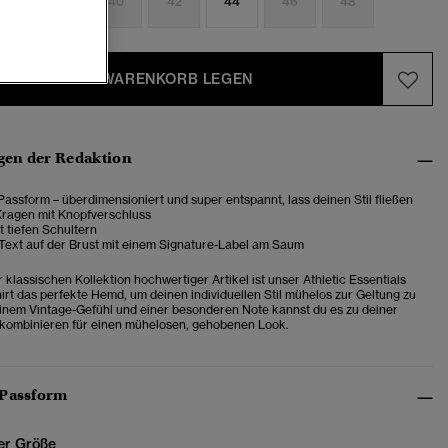
6
38
40
42
44
46
48
IN DEN WARENKORB LEGEN
en der Redaktion
assform – überdimensioniert und super entspannt, lass deinen Stil fließen
Kragen mit Knopfverschluss
t tiefen Schultern
 Text auf der Brust mit einem Signature-Label am Saum
r klassischen Kollektion hochwertiger Artikel ist unser Athletic Essentials
irt das perfekte Hemd, um deinen individuellen Stil mühelos zur Geltung zu
einem Vintage-Gefühl und einer besonderen Note kannst du es zu deiner
 kombinieren für einen mühelosen, gehobenen Look.
 Passform
er Größe