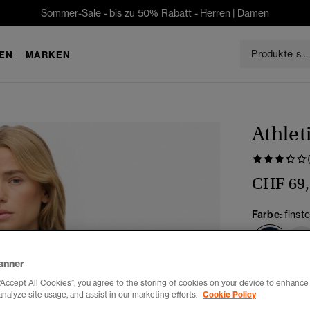
Sommer-Sale - bis zu 50% Rabatt -
Herren
|
Damen
EN
MARKEN
Athlet
CHF 69
Farbe:
finst
Ausg
anner
Auswählen G
“Accept All Cookies”, you agree to the storing of cookies on your device to enhance 
analyze site usage, and assist in our marketing efforts.
Cookie Policy