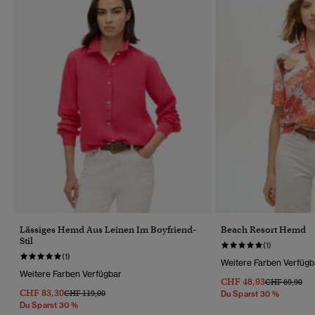
Lässiges Hemd Aus Leinen Im Boyfriend-
Beach Resort Hemd
Stil
(1)
(1)
Weitere Farben Verfügb
Weitere Farben Verfügbar
CHF 48,93
Preis Wurde R
Bis
CHF 69,90
CHF 83,30
Preis Wurde Reduziert Von
Bis
CHF 119,00
Du Sparst 30 %
Du Sparst 30 %