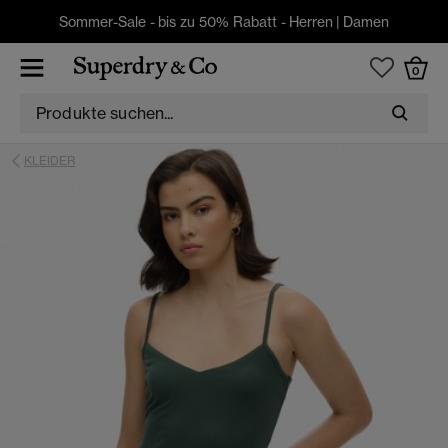
Sommer-Sale - bis zu 50% Rabatt -
Herren
|
Damen
0
KLEIDER