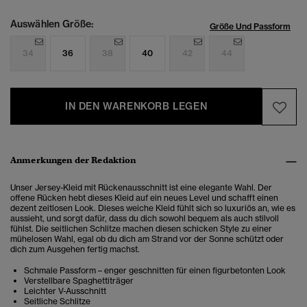
Auswählen Größe:
Größe Und Passform
34
36
38
40
42
44
IN DEN WARENKORB LEGEN
Anmerkungen der Redaktion
Unser Jersey-Kleid mit Rückenausschnitt ist eine elegante Wahl. Der
offene Rücken hebt dieses Kleid auf ein neues Level und schafft einen
dezent zeitlosen Look. Dieses weiche Kleid fühlt sich so luxuriös an, wie es
aussieht, und sorgt dafür, dass du dich sowohl bequem als auch stilvoll
fühlst. Die seitlichen Schlitze machen diesen schicken Style zu einer
mühelosen Wahl, egal ob du dich am Strand vor der Sonne schützt oder
dich zum Ausgehen fertig machst.
Schmale Passform – enger geschnitten für einen figurbetonten Look
Verstellbare Spaghettiträger
Leichter V-Ausschnitt
Seitliche Schlitze