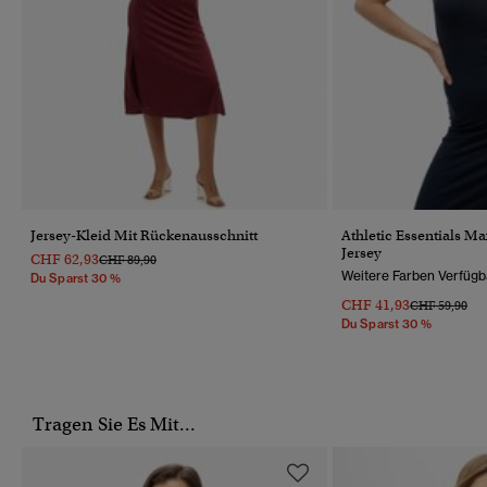
Jersey-Kleid Mit Rückenausschnitt
Athletic Essentials Ma
Jersey
CHF 62,93
Preis Wurde Reduziert Von
Bis
CHF 89,90
Weitere Farben Verfügb
Du Sparst 30 %
CHF 41,93
Preis Wurde R
Bis
CHF 59,90
Du Sparst 30 %
Tragen Sie Es Mit...