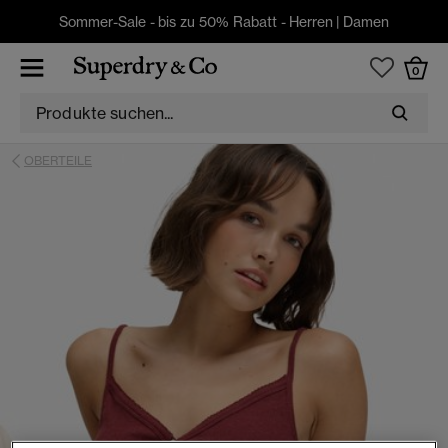
Sommer-Sale - bis zu 50% Rabatt -
Herren
|
Damen
0
OBERTEILE