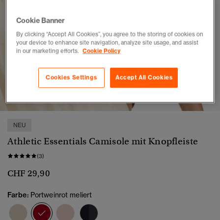
Cookie Banner
By clicking “Accept All Cookies”, you agree to the storing of cookies on
your device to enhance site navigation, analyze site usage, and assist
in our marketing efforts.
Cookie Policy
Cookies Settings
Accept All Cookies
1
2
3
4
5
NEU
Athletic Essentials Camisole mit Knopfleiste
(3)
CHF 29,90
Farbe:
Portweinrot meliert
Ausgewählt